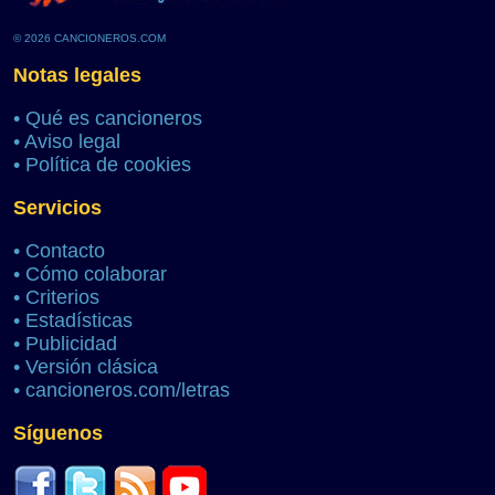
© 2026 CANCIONEROS.COM
Notas legales
•
Qué es cancioneros
•
Aviso legal
•
Política de cookies
Servicios
•
Contacto
•
Cómo colaborar
•
Criterios
•
Estadísticas
•
Publicidad
•
Versión clásica
•
cancioneros.com/letras
Síguenos