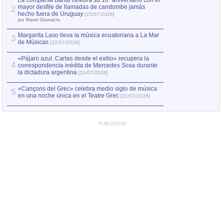
La comparsa Bantú celebra su 10º aniversario con el
mayor desfile de llamadas de candombe jamás
2
Capturan en Chile
2
hecho fuera de Uruguay
[25/07/2026]
el asesinato de Ví
por Manel Gausachs
Margarita Laso lleva la música ecuatoriana a La Mar
3
de Músicas
[22/07/2026]
«Pájaro azul. Cartas desde el exilio» recupera la
4
correspondencia inédita de Mercedes Sosa durante
la dictadura argentina
[21/07/2026]
«Cançons del Grec» celebra medio siglo de música
5
en una noche única en el Teatre Grec
[21/07/2026]
PUBLICIDAD