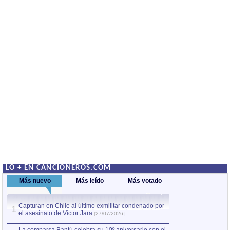
LO + EN CANCIONEROS.COM
Más nuevo
Más leído
Más votado
Capturan en Chile al último exmilitar condenado por
La comparsa Bantú
1
el asesinato de Víctor Jara
mayor desfile de
1
[27/07/2026]
hecho fuera de U
por Manel Gausachs