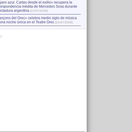
jaro azul. Cartas desde el exilio» recupera la
respondencia inédita de Mercedes Sosa durante
dictadura argentina
[21/07/2026]
nçons del Grec» celebra medio siglo de música
una noche única en el Teatre Grec
[21/07/2026]
AD