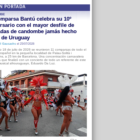
EN PORTADA
MBE
mparsa Bantú celebra su 10º
rsario con el mayor desfile de
adas de candombe jamás hecho
a de Uruguay
l Gausachs
el 25/07/2026
o 18 de julio de 2026 se reunieron 11 comparsas de todo el
o español en la pequeña localidad de Palau-Solità i
s, a 25 km de Barcelona. Una concentración carnavalera
 que finalizó con un concierto de todo un referente de este
usical afrouruguayo, Eduardo Da Luz.