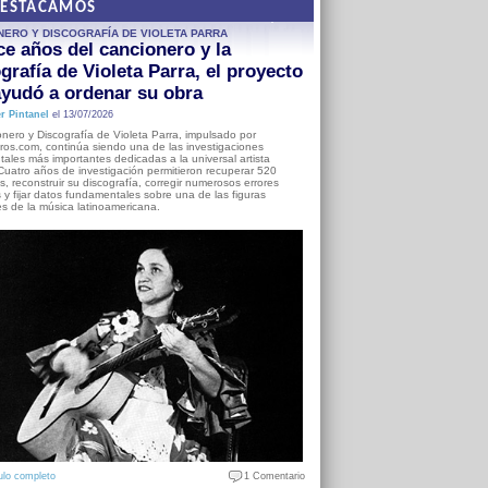
DESTACAMOS
NERO Y DISCOGRAFÍA DE VIOLETA PARRA
e años del cancionero y la
grafía de Violeta Parra, el proyecto
yudó a ordenar su obra
r Pintanel
el 13/07/2026
nero y Discografía de Violeta Parra, impulsado por
ros.com, continúa siendo una de las investigaciones
ales más importantes dedicadas a la universal artista
Cuatro años de investigación permitieron recuperar 520
, reconstruir su discografía, corregir numerosos errores
s y fijar datos fundamentales sobre una de las figuras
es de la música latinoamericana.
ulo completo
1 Comentario