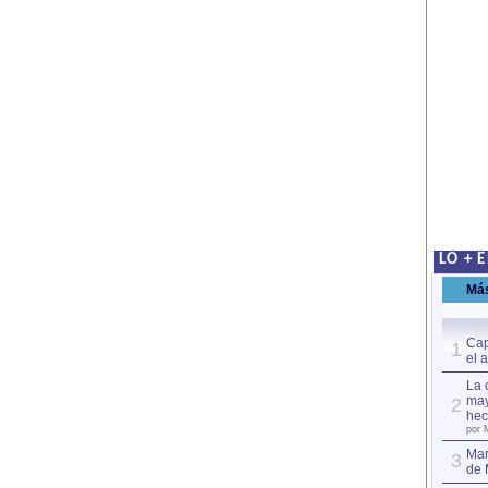
LO + 
Má
Cap
1
el 
La 
may
2
hec
por 
Mar
3
de 