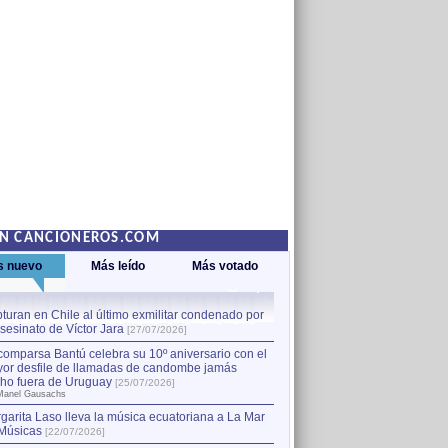
EN CANCIONEROS.COM
s nuevo
Más leído
Más votado
turan en Chile al último exmilitar condenado por
La comparsa Bantú celebra s
asesinato de Víctor Jara
mayor desfile de llamadas
1
[27/07/2026]
hecho fuera de Uruguay
[25
comparsa Bantú celebra su 10º aniversario con el
por Manel Gausachs
or desfile de llamadas de candombe jamás
Capturan en Chile al último
2
ho fuera de Uruguay
[25/07/2026]
el asesinato de Víctor Jara
[
Manel Gausachs
garita Laso lleva la música ecuatoriana a La Mar
Músicas
[22/07/2026]