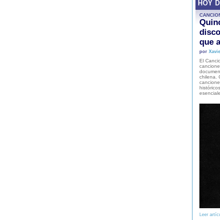
HOY 
CANCIO
Quinc
disco
que a
por
Xavie
El Cancio
cancione
document
chilena. 
canciones
histórico
esencial
Leer artíc