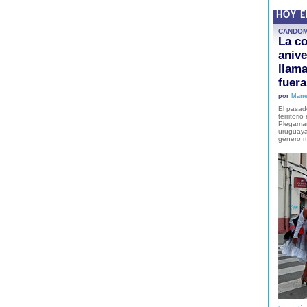
HOY 
CANDO
La co
anive
llam
fuer
por
Mane
El pasad
territori
Plegaman
uruguaya
género m