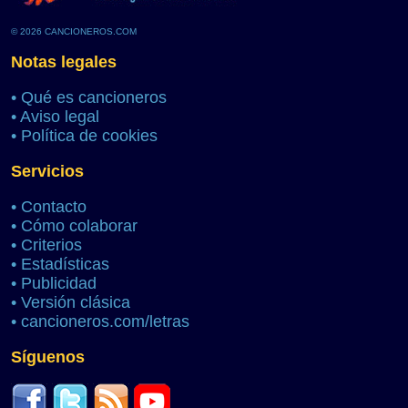
© 2026 CANCIONEROS.COM
Notas legales
•
Qué es cancioneros
•
Aviso legal
•
Política de cookies
Servicios
•
Contacto
•
Cómo colaborar
•
Criterios
•
Estadísticas
•
Publicidad
•
Versión clásica
•
cancioneros.com/letras
Síguenos