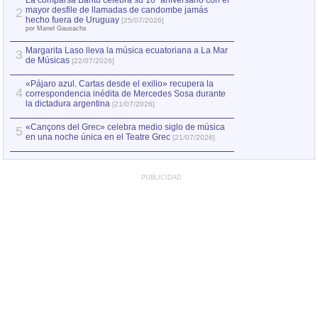
La comparsa Bantú celebra su 10º aniversario con el
mayor desfile de llamadas de candombe jamás
2
Capturan en Chile
2
hecho fuera de Uruguay
[25/07/2026]
el asesinato de Ví
por Manel Gausachs
Margarita Laso lleva la música ecuatoriana a La Mar
3
de Músicas
[22/07/2026]
«Pájaro azul. Cartas desde el exilio» recupera la
4
correspondencia inédita de Mercedes Sosa durante
la dictadura argentina
[21/07/2026]
«Cançons del Grec» celebra medio siglo de música
5
en una noche única en el Teatre Grec
[21/07/2026]
PUBLICIDAD