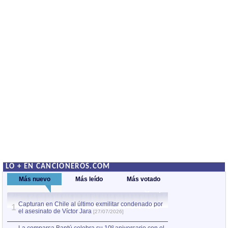
LO + EN CANCIONEROS.COM
Más nuevo
Más leído
Más votado
Capturan en Chile al último exmilitar condenado por
La comparsa Bantú
1
el asesinato de Víctor Jara
mayor desfile de
1
[27/07/2026]
hecho fuera de U
por Manel Gausachs