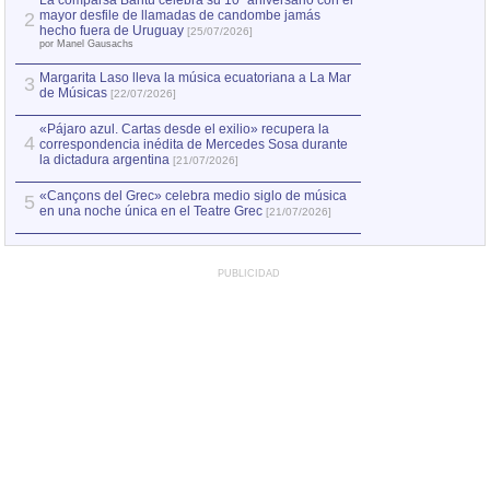
La comparsa Bantú celebra su 10º aniversario con el
mayor desfile de llamadas de candombe jamás
2
Capturan en Chile
2
hecho fuera de Uruguay
[25/07/2026]
el asesinato de Ví
por Manel Gausachs
Margarita Laso lleva la música ecuatoriana a La Mar
3
de Músicas
[22/07/2026]
«Pájaro azul. Cartas desde el exilio» recupera la
4
correspondencia inédita de Mercedes Sosa durante
la dictadura argentina
[21/07/2026]
«Cançons del Grec» celebra medio siglo de música
5
en una noche única en el Teatre Grec
[21/07/2026]
PUBLICIDAD