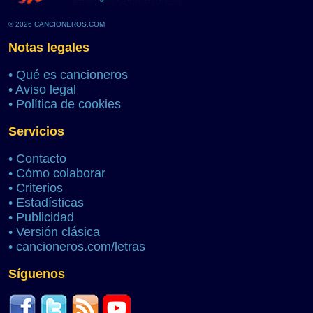
© 2026 CANCIONEROS.COM
Notas legales
•
Qué es cancioneros
•
Aviso legal
•
Política de cookies
Servicios
•
Contacto
•
Cómo colaborar
•
Criterios
•
Estadísticas
•
Publicidad
•
Versión clásica
•
cancioneros.com/letras
Síguenos