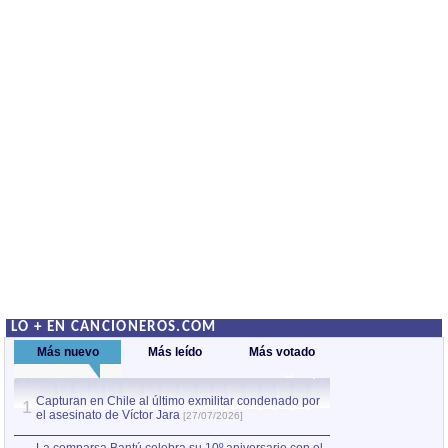
LO + EN CANCIONEROS.COM
Más nuevo
Más leído
Más votado
Capturan en Chile al último exmilitar condenado por
La comparsa Bantú
1
el asesinato de Víctor Jara
mayor desfile de
1
[27/07/2026]
hecho fuera de U
por Manel Gausachs