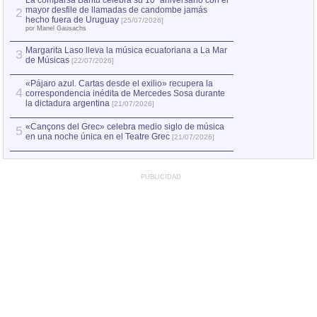
La comparsa Bantú celebra su 10º aniversario con el
mayor desfile de llamadas de candombe jamás
2
Capturan en Chile
2
hecho fuera de Uruguay
[25/07/2026]
el asesinato de Ví
por Manel Gausachs
Margarita Laso lleva la música ecuatoriana a La Mar
3
de Músicas
[22/07/2026]
«Pájaro azul. Cartas desde el exilio» recupera la
4
correspondencia inédita de Mercedes Sosa durante
la dictadura argentina
[21/07/2026]
«Cançons del Grec» celebra medio siglo de música
5
en una noche única en el Teatre Grec
[21/07/2026]
PUBLICIDAD