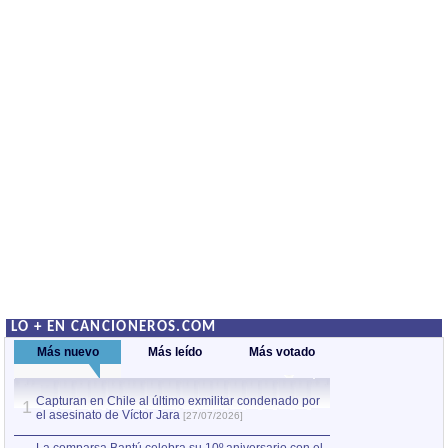
LO + EN CANCIONEROS.COM
Más nuevo
Más leído
Más votado
Capturan en Chile al último exmilitar condenado por
La comparsa Bantú
1
el asesinato de Víctor Jara
mayor desfile de
1
[27/07/2026]
hecho fuera de U
por Manel Gausachs