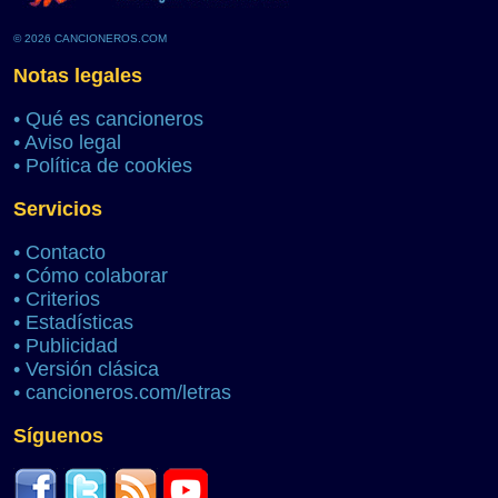
© 2026 CANCIONEROS.COM
Notas legales
•
Qué es cancioneros
•
Aviso legal
•
Política de cookies
Servicios
•
Contacto
•
Cómo colaborar
•
Criterios
•
Estadísticas
•
Publicidad
•
Versión clásica
•
cancioneros.com/letras
Síguenos