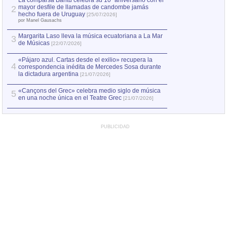
La comparsa Bantú celebra su 10º aniversario con el
mayor desfile de llamadas de candombe jamás
2
Capturan en Chile
2
hecho fuera de Uruguay
[25/07/2026]
el asesinato de Ví
por Manel Gausachs
Margarita Laso lleva la música ecuatoriana a La Mar
Margarita Laso ll
3
3
de Músicas
de Músicas
[22/07/2026]
[22/07
«Pájaro azul. Cartas desde el exilio» recupera la
4
correspondencia inédita de Mercedes Sosa durante
la dictadura argentina
[21/07/2026]
«Cançons del Grec» celebra medio siglo de música
5
en una noche única en el Teatre Grec
[21/07/2026]
PUBLICIDAD