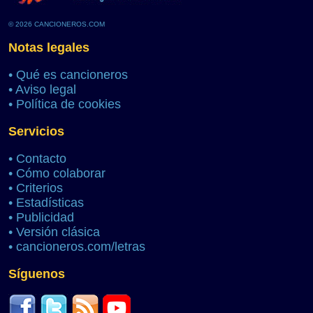
© 2026 CANCIONEROS.COM
Notas legales
•
Qué es cancioneros
•
Aviso legal
•
Política de cookies
Servicios
•
Contacto
•
Cómo colaborar
•
Criterios
•
Estadísticas
•
Publicidad
•
Versión clásica
•
cancioneros.com/letras
Síguenos