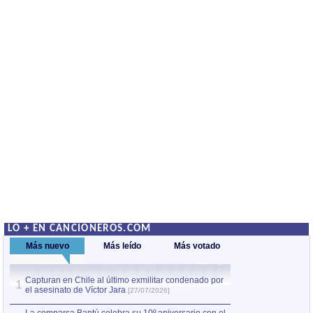
LO + EN CANCIONEROS.COM
Más nuevo
Más leído
Más votado
Capturan en Chile al último exmilitar condenado por
La comparsa Bantú
1
el asesinato de Víctor Jara
mayor desfile de
1
[27/07/2026]
hecho fuera de U
por Manel Gausachs