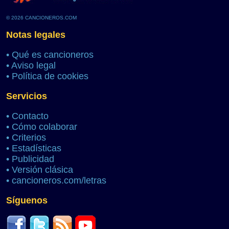
© 2026 CANCIONEROS.COM
Notas legales
•
Qué es cancioneros
•
Aviso legal
•
Política de cookies
Servicios
•
Contacto
•
Cómo colaborar
•
Criterios
•
Estadísticas
•
Publicidad
•
Versión clásica
•
cancioneros.com/letras
Síguenos