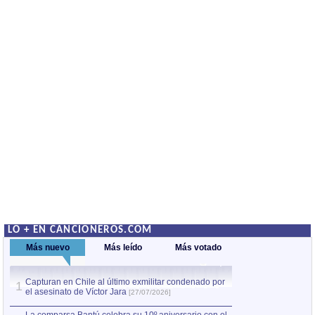
LO + EN CANCIONEROS.COM
Más nuevo
Más leído
Más votado
Capturan en Chile al último exmilitar condenado por
La comparsa Bantú
1
el asesinato de Víctor Jara
mayor desfile de
1
[27/07/2026]
hecho fuera de U
por Manel Gausachs