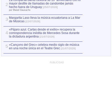
La comparsa Bantú celebra su 10º aniversario con el
mayor desfile de llamadas de candombe jamás
2
Capturan en Chile
2
hecho fuera de Uruguay
[25/07/2026]
el asesinato de Ví
por Manel Gausachs
Margarita Laso lleva la música ecuatoriana a La Mar
3
de Músicas
[22/07/2026]
«Pájaro azul. Cartas desde el exilio» recupera la
4
correspondencia inédita de Mercedes Sosa durante
la dictadura argentina
[21/07/2026]
«Cançons del Grec» celebra medio siglo de música
5
en una noche única en el Teatre Grec
[21/07/2026]
PUBLICIDAD