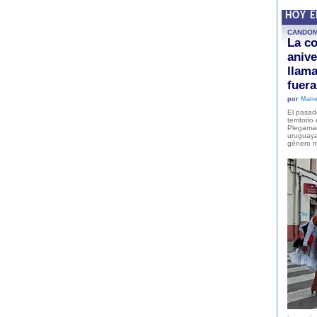
HOY 
CANDO
La co
anive
llam
fuer
por
Mane
El pasad
territori
Plegaman
uruguaya
género m