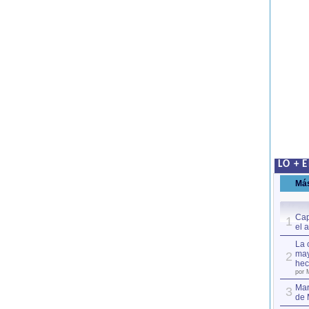
LO + 
Má
Cap
1
el 
La 
may
2
hec
por 
Mar
3
de 