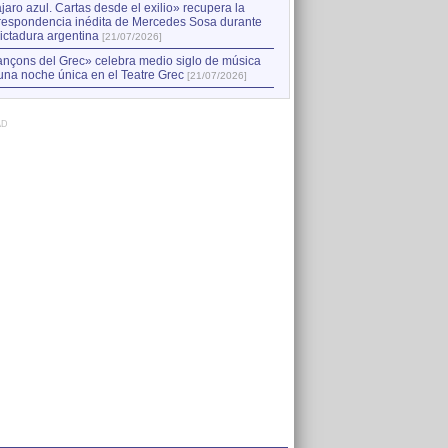
jaro azul. Cartas desde el exilio» recupera la
respondencia inédita de Mercedes Sosa durante
dictadura argentina
[21/07/2026]
nçons del Grec» celebra medio siglo de música
una noche única en el Teatre Grec
[21/07/2026]
AD