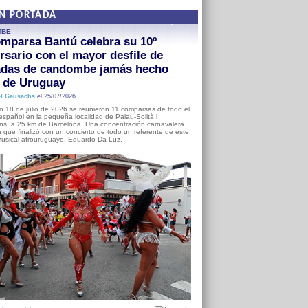
EN PORTADA
MBE
mparsa Bantú celebra su 10º
rsario con el mayor desfile de
adas de candombe jamás hecho
a de Uruguay
l Gausachs
el 25/07/2026
o 18 de julio de 2026 se reunieron 11 comparsas de todo el
o español en la pequeña localidad de Palau-Solità i
s, a 25 km de Barcelona. Una concentración carnavalera
 que finalizó con un concierto de todo un referente de este
usical afrouruguayo, Eduardo Da Luz.