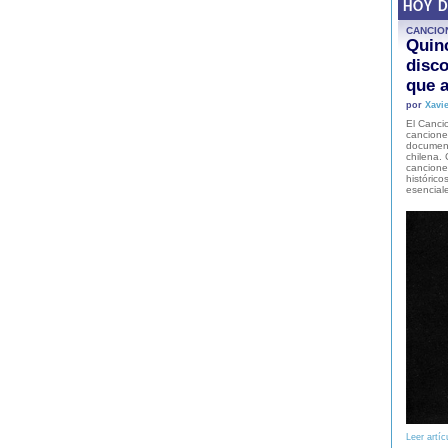
HOY 
CANCIO
Quinc
disco
que a
por
Xavie
El Cancio
cancione
document
chilena. 
canciones
histórico
esencial
Leer artíc