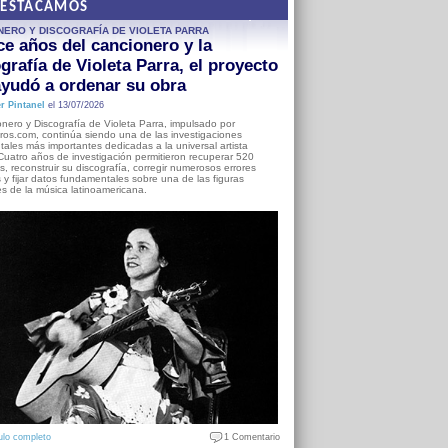
DESTACAMOS
NERO Y DISCOGRAFÍA DE VIOLETA PARRA
e años del cancionero y la
grafía de Violeta Parra, el proyecto
yudó a ordenar su obra
r Pintanel
el 13/07/2026
nero y Discografía de Violeta Parra, impulsado por
ros.com, continúa siendo una de las investigaciones
ales más importantes dedicadas a la universal artista
Cuatro años de investigación permitieron recuperar 520
, reconstruir su discografía, corregir numerosos errores
s y fijar datos fundamentales sobre una de las figuras
es de la música latinoamericana.
ulo completo
1 Comentario