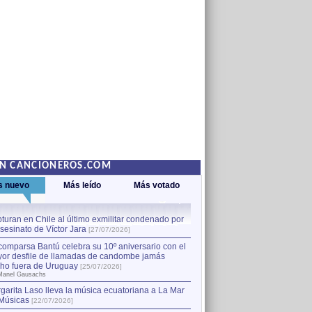
EN CANCIONEROS.COM
s nuevo
Más leído
Más votado
turan en Chile al último exmilitar condenado por
La comparsa Bantú celebra s
asesinato de Víctor Jara
mayor desfile de llamadas
1
[27/07/2026]
hecho fuera de Uruguay
[25
comparsa Bantú celebra su 10º aniversario con el
por Manel Gausachs
or desfile de llamadas de candombe jamás
Capturan en Chile al último
2
ho fuera de Uruguay
[25/07/2026]
el asesinato de Víctor Jara
[
Manel Gausachs
garita Laso lleva la música ecuatoriana a La Mar
Margarita Laso lleva la mús
3
Músicas
de Músicas
[22/07/2026]
[22/07/2026]