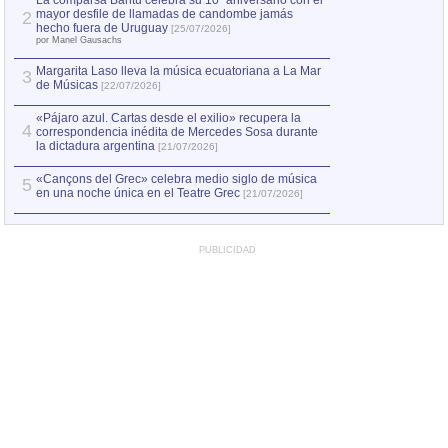
La comparsa Bantú celebra su 10º aniversario con el
mayor desfile de llamadas de candombe jamás
2
Capturan en Chile
2
hecho fuera de Uruguay
[25/07/2026]
el asesinato de Ví
por Manel Gausachs
Margarita Laso lleva la música ecuatoriana a La Mar
3
de Músicas
[22/07/2026]
«Pájaro azul. Cartas desde el exilio» recupera la
4
correspondencia inédita de Mercedes Sosa durante
la dictadura argentina
[21/07/2026]
«Cançons del Grec» celebra medio siglo de música
5
en una noche única en el Teatre Grec
[21/07/2026]
PUBLICIDAD