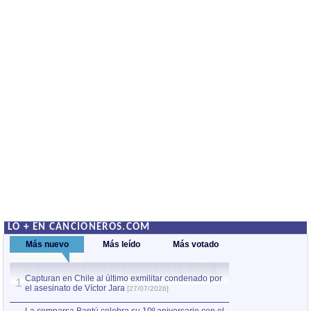
LO + EN CANCIONEROS.COM
Más nuevo
Más leído
Más votado
Capturan en Chile al último exmilitar condenado por
La comparsa Bantú
1
el asesinato de Víctor Jara
mayor desfile de
1
[27/07/2026]
hecho fuera de U
por Manel Gausachs