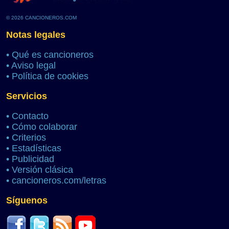
© 2026 CANCIONEROS.COM
Notas legales
•
Qué es cancioneros
•
Aviso legal
•
Política de cookies
Servicios
•
Contacto
•
Cómo colaborar
•
Criterios
•
Estadísticas
•
Publicidad
•
Versión clásica
•
cancioneros.com/letras
Síguenos