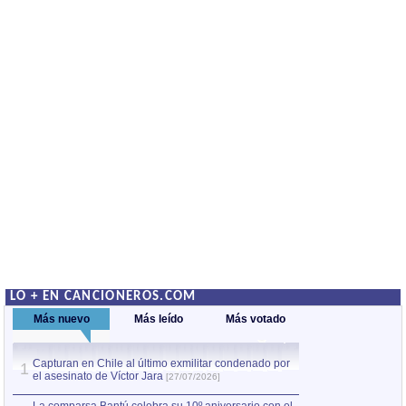
LO + EN CANCIONEROS.COM
Más nuevo
Más leído
Más votado
Capturan en Chile al último exmilitar condenado por
La comparsa Bantú
1
el asesinato de Víctor Jara
mayor desfile de
1
[27/07/2026]
hecho fuera de U
por Manel Gausachs