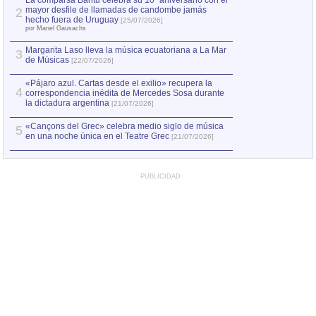
La comparsa Bantú celebra su 10º aniversario con el
mayor desfile de llamadas de candombe jamás
2
Capturan en Chile
2
hecho fuera de Uruguay
[25/07/2026]
el asesinato de Ví
por Manel Gausachs
Margarita Laso lleva la música ecuatoriana a La Mar
3
de Músicas
[22/07/2026]
«Pájaro azul. Cartas desde el exilio» recupera la
4
correspondencia inédita de Mercedes Sosa durante
la dictadura argentina
[21/07/2026]
«Cançons del Grec» celebra medio siglo de música
5
en una noche única en el Teatre Grec
[21/07/2026]
PUBLICIDAD