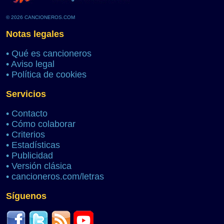
© 2026 CANCIONEROS.COM
Notas legales
•
Qué es cancioneros
•
Aviso legal
•
Política de cookies
Servicios
•
Contacto
•
Cómo colaborar
•
Criterios
•
Estadísticas
•
Publicidad
•
Versión clásica
•
cancioneros.com/letras
Síguenos