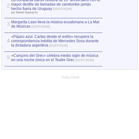
La comparsa Bantú celebra su 10º aniversario con el
mayor desfile de llamadas de candombe jamás
2
Capturan en Chile
2
hecho fuera de Uruguay
[25/07/2026]
el asesinato de Ví
por Manel Gausachs
Margarita Laso lleva la música ecuatoriana a La Mar
3
de Músicas
[22/07/2026]
«Pájaro azul. Cartas desde el exilio» recupera la
4
correspondencia inédita de Mercedes Sosa durante
la dictadura argentina
[21/07/2026]
«Cançons del Grec» celebra medio siglo de música
5
en una noche única en el Teatre Grec
[21/07/2026]
PUBLICIDAD