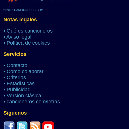
© 2026 CANCIONEROS.COM
Notas legales
•
Qué es cancioneros
•
Aviso legal
•
Política de cookies
Servicios
•
Contacto
•
Cómo colaborar
•
Criterios
•
Estadísticas
•
Publicidad
•
Versión clásica
•
cancioneros.com/letras
Síguenos