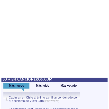
LO + EN CANCIONEROS.COM
Más nuevo
Más leído
Más votado
Capturan en Chile al último exmilitar condenado por
La comparsa Bantú
1
el asesinato de Víctor Jara
mayor desfile de
1
[27/07/2026]
hecho fuera de U
por Manel Gausachs