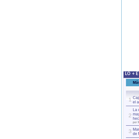
LO + 
Má
Cap
1
el 
La 
may
2
hec
por 
Mar
3
de 