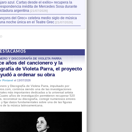
jaro azul. Cartas desde el exilio» recupera la
respondencia inédita de Mercedes Sosa durante
dictadura argentina
[21/07/2026]
nçons del Grec» celebra medio siglo de música
una noche única en el Teatre Grec
[21/07/2026]
AD
DESTACAMOS
NERO Y DISCOGRAFÍA DE VIOLETA PARRA
e años del cancionero y la
grafía de Violeta Parra, el proyecto
yudó a ordenar su obra
r Pintanel
el 13/07/2026
nero y Discografía de Violeta Parra, impulsado por
ros.com, continúa siendo una de las investigaciones
ales más importantes dedicadas a la universal artista
Cuatro años de investigación permitieron recuperar 520
, reconstruir su discografía, corregir numerosos errores
s y fijar datos fundamentales sobre una de las figuras
es de la música latinoamericana.