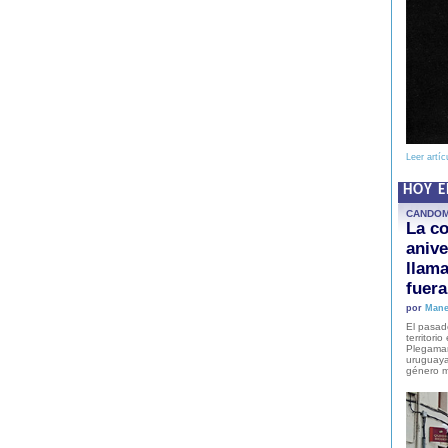
Leer artíc
HOY 
CANDO
La co
anive
llam
fuer
por
Mane
El pasad
territori
Plegaman
uruguaya
género m