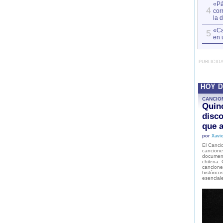
«Pá
4
cor
la 
«Ca
5
en 
PUBLICID
HOY 
CANCIO
Quinc
disco
que a
por
Xavie
El Cancio
cancione
document
chilena. 
canciones
histórico
esencial