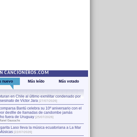
EN CANCIONEROS.COM
s nuevo
Más leído
Más votado
turan en Chile al último exmilitar condenado por
La comparsa Bantú celebra s
asesinato de Víctor Jara
mayor desfile de llamadas
1
[27/07/2026]
hecho fuera de Uruguay
[25
comparsa Bantú celebra su 10º aniversario con el
por Manel Gausachs
or desfile de llamadas de candombe jamás
Capturan en Chile al último
2
ho fuera de Uruguay
[25/07/2026]
el asesinato de Víctor Jara
[
Manel Gausachs
garita Laso lleva la música ecuatoriana a La Mar
Margarita Laso lleva la mús
3
Músicas
de Músicas
[22/07/2026]
[22/07/2026]