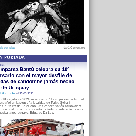
ulo completo
1 Comentario
EN PORTADA
MBE
mparsa Bantú celebra su 10º
rsario con el mayor desfile de
adas de candombe jamás hecho
a de Uruguay
l Gausachs
el 25/07/2026
o 18 de julio de 2026 se reunieron 11 comparsas de todo el
o español en la pequeña localidad de Palau-Solità i
s, a 25 km de Barcelona. Una concentración carnavalera
 que finalizó con un concierto de todo un referente de este
usical afrouruguayo, Eduardo Da Luz.