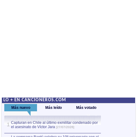
LO + EN CANCIONEROS.COM
Más nuevo
Más leído
Más votado
Capturan en Chile al último exmilitar condenado por
Capturan en Chile
1
1
el asesinato de Víctor Jara
el asesinato de Ví
[27/07/2026]