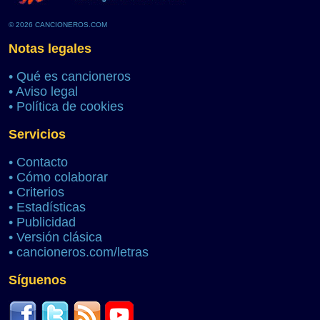
© 2026 CANCIONEROS.COM
Notas legales
•
Qué es cancioneros
•
Aviso legal
•
Política de cookies
Servicios
•
Contacto
•
Cómo colaborar
•
Criterios
•
Estadísticas
•
Publicidad
•
Versión clásica
•
cancioneros.com/letras
Síguenos