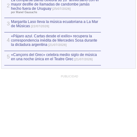
La comparsa Bantú celebra su 10º aniversario con el
mayor desfile de llamadas de candombe jamás
2
hecho fuera de Uruguay
[25/07/2026]
por Manel Gausachs
Margarita Laso lleva la música ecuatoriana a La Mar
3
de Músicas
[22/07/2026]
«Pájaro azul. Cartas desde el exilio» recupera la
4
correspondencia inédita de Mercedes Sosa durante
la dictadura argentina
[21/07/2026]
«Cançons del Grec» celebra medio siglo de música
5
en una noche única en el Teatre Grec
[21/07/2026]
PUBLICIDAD