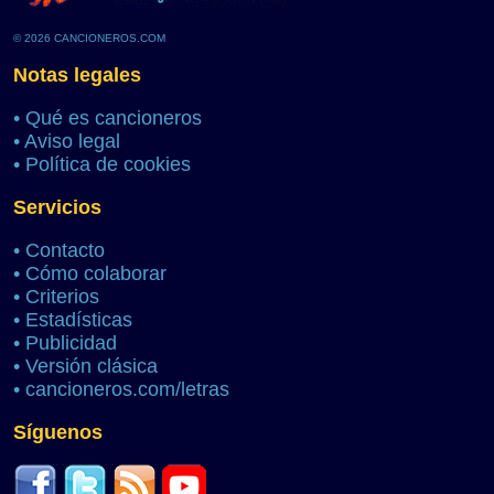
© 2026 CANCIONEROS.COM
Notas legales
•
Qué es cancioneros
•
Aviso legal
•
Política de cookies
Servicios
•
Contacto
•
Cómo colaborar
•
Criterios
•
Estadísticas
•
Publicidad
•
Versión clásica
•
cancioneros.com/letras
Síguenos