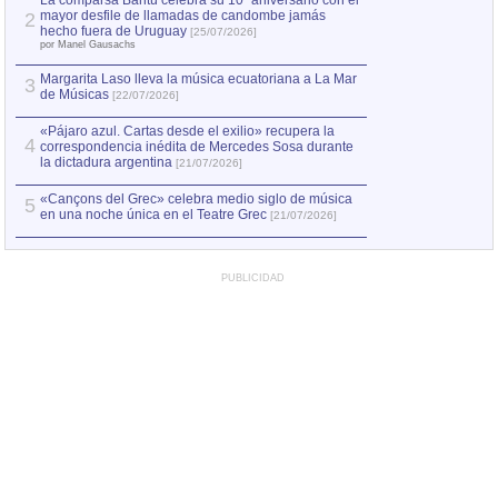
La comparsa Bantú celebra su 10º aniversario con el
mayor desfile de llamadas de candombe jamás
2
hecho fuera de Uruguay
[25/07/2026]
por Manel Gausachs
Margarita Laso lleva la música ecuatoriana a La Mar
3
de Músicas
[22/07/2026]
«Pájaro azul. Cartas desde el exilio» recupera la
4
correspondencia inédita de Mercedes Sosa durante
la dictadura argentina
[21/07/2026]
«Cançons del Grec» celebra medio siglo de música
5
en una noche única en el Teatre Grec
[21/07/2026]
PUBLICIDAD