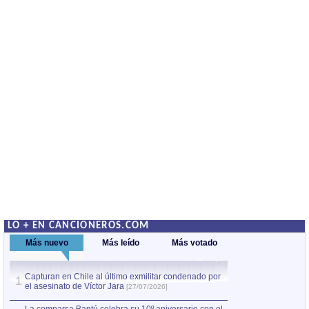
LO + EN CANCIONEROS.COM
Más nuevo
Más leído
Más votado
Capturan en Chile al último exmilitar condenado por
Capturan en Chile
1
1
el asesinato de Víctor Jara
el asesinato de Ví
[27/07/2026]