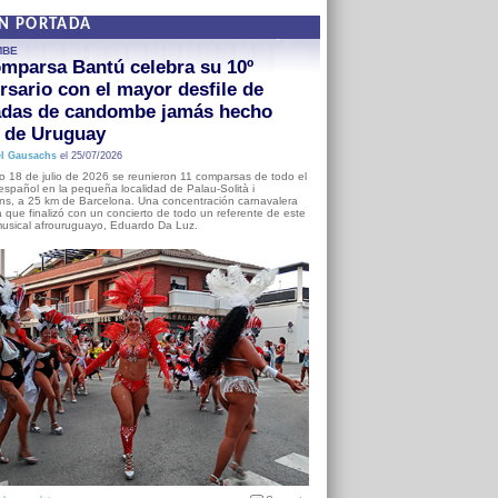
EN PORTADA
MBE
mparsa Bantú celebra su 10º
rsario con el mayor desfile de
adas de candombe jamás hecho
a de Uruguay
l Gausachs
el 25/07/2026
o 18 de julio de 2026 se reunieron 11 comparsas de todo el
o español en la pequeña localidad de Palau-Solità i
s, a 25 km de Barcelona. Una concentración carnavalera
 que finalizó con un concierto de todo un referente de este
usical afrouruguayo, Eduardo Da Luz.