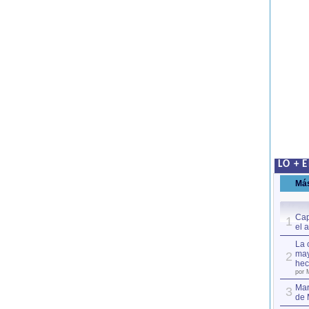
LO + 
Má
Cap
1
el 
La 
may
2
hec
por 
Mar
3
de 