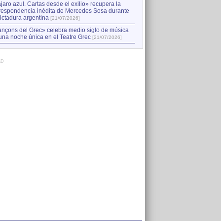
jaro azul. Cartas desde el exilio» recupera la
respondencia inédita de Mercedes Sosa durante
dictadura argentina
[21/07/2026]
nçons del Grec» celebra medio siglo de música
una noche única en el Teatre Grec
[21/07/2026]
AD