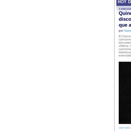
HOY 
CANCIO
Quinc
disco
que a
por
Xavie
El Cancio
cancione
document
chilena. 
canciones
histórico
esencial
Leer artíc