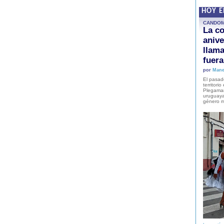
HOY 
CANDO
La co
anive
llam
fuer
por
Mane
El pasad
territori
Plegaman
uruguaya
género m