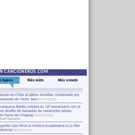
EN CANCIONEROS.COM
s nuevo
Más leído
Más votado
turan en Chile al último exmilitar condenado por
La comparsa Bantú celebra s
asesinato de Víctor Jara
mayor desfile de llamadas
1
[27/07/2026]
hecho fuera de Uruguay
[25
comparsa Bantú celebra su 10º aniversario con el
por Manel Gausachs
or desfile de llamadas de candombe jamás
Capturan en Chile al último
2
ho fuera de Uruguay
[25/07/2026]
el asesinato de Víctor Jara
[
Manel Gausachs
garita Laso lleva la música ecuatoriana a La Mar
Músicas
[22/07/2026]