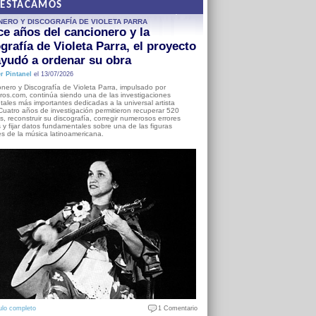
DESTACAMOS
NERO Y DISCOGRAFÍA DE VIOLETA PARRA
e años del cancionero y la
grafía de Violeta Parra, el proyecto
yudó a ordenar su obra
r Pintanel
el 13/07/2026
nero y Discografía de Violeta Parra, impulsado por
ros.com, continúa siendo una de las investigaciones
ales más importantes dedicadas a la universal artista
Cuatro años de investigación permitieron recuperar 520
, reconstruir su discografía, corregir numerosos errores
s y fijar datos fundamentales sobre una de las figuras
es de la música latinoamericana.
ulo completo
1 Comentario