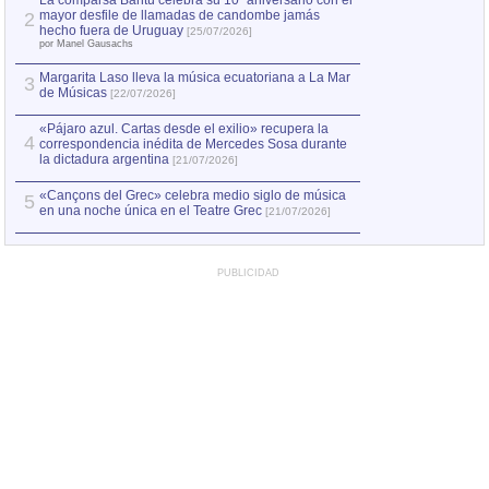
La comparsa Bantú celebra su 10º aniversario con el
mayor desfile de llamadas de candombe jamás
2
Capturan en Chile
2
hecho fuera de Uruguay
[25/07/2026]
el asesinato de Ví
por Manel Gausachs
Margarita Laso lleva la música ecuatoriana a La Mar
3
de Músicas
[22/07/2026]
«Pájaro azul. Cartas desde el exilio» recupera la
4
correspondencia inédita de Mercedes Sosa durante
la dictadura argentina
[21/07/2026]
«Cançons del Grec» celebra medio siglo de música
5
en una noche única en el Teatre Grec
[21/07/2026]
PUBLICIDAD