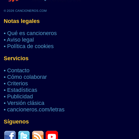
© 2026 CANCIONEROS.COM
Notas legales
•
Qué es cancioneros
•
Aviso legal
•
Política de cookies
Servicios
•
Contacto
•
Cómo colaborar
•
Criterios
•
Estadísticas
•
Publicidad
•
Versión clásica
•
cancioneros.com/letras
Síguenos