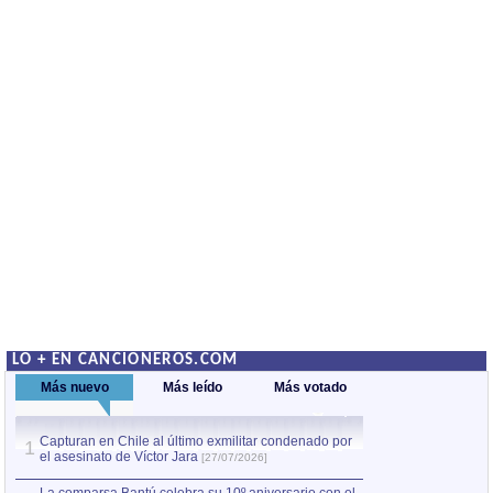
LO + EN CANCIONEROS.COM
Más nuevo
Más leído
Más votado
Capturan en Chile al último exmilitar condenado por
La comparsa Bantú
1
el asesinato de Víctor Jara
mayor desfile de
1
[27/07/2026]
hecho fuera de U
por Manel Gausachs