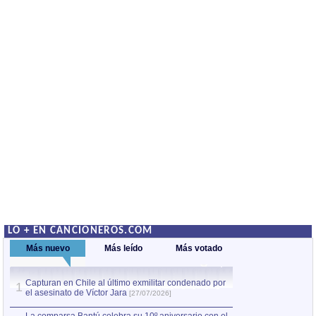
LO + EN CANCIONEROS.COM
Más nuevo
Más leído
Más votado
Capturan en Chile al último exmilitar condenado por
La comparsa Bantú
1
el asesinato de Víctor Jara
mayor desfile de
1
[27/07/2026]
hecho fuera de U
por Manel Gausachs