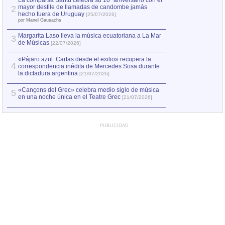
La comparsa Bantú celebra su 10º aniversario con el
mayor desfile de llamadas de candombe jamás
2
Capturan en Chile
2
hecho fuera de Uruguay
[25/07/2026]
el asesinato de Ví
por Manel Gausachs
Margarita Laso lleva la música ecuatoriana a La Mar
3
de Músicas
[22/07/2026]
«Pájaro azul. Cartas desde el exilio» recupera la
4
correspondencia inédita de Mercedes Sosa durante
la dictadura argentina
[21/07/2026]
«Cançons del Grec» celebra medio siglo de música
5
en una noche única en el Teatre Grec
[21/07/2026]
PUBLICIDAD