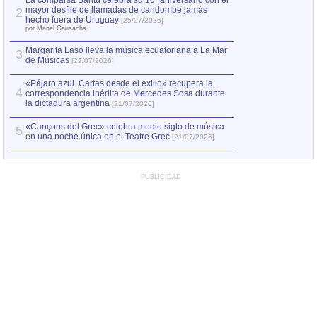
La comparsa Bantú celebra su 10º aniversario con el
mayor desfile de llamadas de candombe jamás
2
Capturan en Chile
2
hecho fuera de Uruguay
[25/07/2026]
el asesinato de Ví
por Manel Gausachs
Margarita Laso lleva la música ecuatoriana a La Mar
3
de Músicas
[22/07/2026]
«Pájaro azul. Cartas desde el exilio» recupera la
4
correspondencia inédita de Mercedes Sosa durante
la dictadura argentina
[21/07/2026]
«Cançons del Grec» celebra medio siglo de música
5
en una noche única en el Teatre Grec
[21/07/2026]
PUBLICIDAD