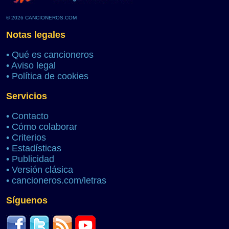
© 2026 CANCIONEROS.COM
Notas legales
•
Qué es cancioneros
•
Aviso legal
•
Política de cookies
Servicios
•
Contacto
•
Cómo colaborar
•
Criterios
•
Estadísticas
•
Publicidad
•
Versión clásica
•
cancioneros.com/letras
Síguenos