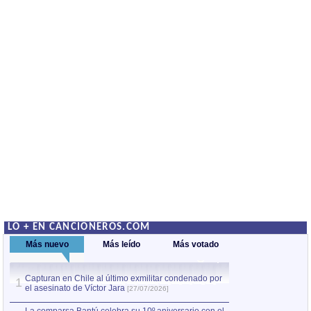
LO + EN CANCIONEROS.COM
Más nuevo
Más leído
Más votado
Capturan en Chile al último exmilitar condenado por
La comparsa Bantú
1
el asesinato de Víctor Jara
mayor desfile de
1
[27/07/2026]
hecho fuera de U
por Manel Gausachs