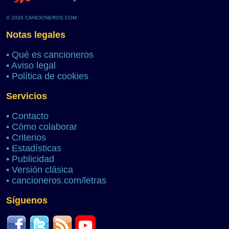
© 2026 CANCIONEROS.COM
Notas legales
•
Qué es cancioneros
•
Aviso legal
•
Política de cookies
Servicios
•
Contacto
•
Cómo colaborar
•
Criterios
•
Estadísticas
•
Publicidad
•
Versión clásica
•
cancioneros.com/letras
Síguenos