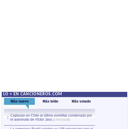
LO + EN CANCIONEROS.COM
Más nuevo
Más leído
Más votado
Capturan en Chile al último exmilitar condenado por
La comparsa Bantú
1
el asesinato de Víctor Jara
mayor desfile de
1
[27/07/2026]
hecho fuera de U
por Manel Gausachs