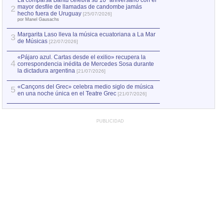
La comparsa Bantú celebra su 10º aniversario con el
mayor desfile de llamadas de candombe jamás
2
Capturan en Chile
2
hecho fuera de Uruguay
[25/07/2026]
el asesinato de Ví
por Manel Gausachs
Margarita Laso lleva la música ecuatoriana a La Mar
Margarita Laso ll
3
3
de Músicas
de Músicas
[22/07/2026]
[22/07
«Pájaro azul. Cartas desde el exilio» recupera la
4
correspondencia inédita de Mercedes Sosa durante
la dictadura argentina
[21/07/2026]
«Cançons del Grec» celebra medio siglo de música
5
en una noche única en el Teatre Grec
[21/07/2026]
PUBLICIDAD