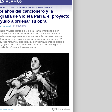
DESTACAMOS
NERO Y DISCOGRAFÍA DE VIOLETA PARRA
e años del cancionero y la
grafía de Violeta Parra, el proyecto
yudó a ordenar su obra
r Pintanel
el 13/07/2026
nero y Discografía de Violeta Parra, impulsado por
ros.com, continúa siendo una de las investigaciones
ales más importantes dedicadas a la universal artista
Cuatro años de investigación permitieron recuperar 520
, reconstruir su discografía, corregir numerosos errores
s y fijar datos fundamentales sobre una de las figuras
es de la música latinoamericana.
ulo completo
1 Comentario