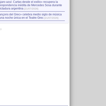
jaro azul. Cartas desde el exilio» recupera la
respondencia inédita de Mercedes Sosa durante
dictadura argentina
[21/07/2026]
nçons del Grec» celebra medio siglo de música
una noche única en el Teatre Grec
[21/07/2026]
AD