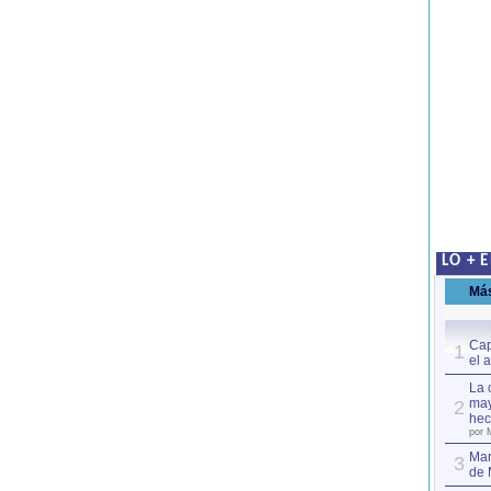
LO + 
Má
Cap
1
el 
La 
may
2
hec
por 
Mar
3
de 