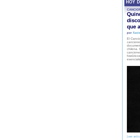
HOY 
CANCIO
Quinc
disco
que a
por
Xavie
El Cancio
cancione
document
chilena. 
canciones
histórico
esencial
Leer artíc