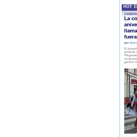
HOY 
CANDO
La co
anive
llam
fuer
por
Mane
El pasad
territori
Plegaman
uruguaya
género m