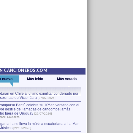
EN CANCIONEROS.COM
s nuevo
Más leído
Más votado
turan en Chile al último exmilitar condenado por
La comparsa Bantú celebra s
asesinato de Víctor Jara
mayor desfile de llamadas
1
[27/07/2026]
hecho fuera de Uruguay
[25
comparsa Bantú celebra su 10º aniversario con el
por Manel Gausachs
or desfile de llamadas de candombe jamás
Capturan en Chile al último
2
ho fuera de Uruguay
[25/07/2026]
el asesinato de Víctor Jara
[
Manel Gausachs
garita Laso lleva la música ecuatoriana a La Mar
Músicas
[22/07/2026]