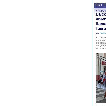
HOY 
CANDO
La co
anive
llam
fuer
por
Mane
El pasad
territori
Plegaman
uruguaya
género m