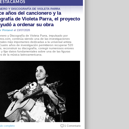
DESTACAMOS
NERO Y DISCOGRAFÍA DE VIOLETA PARRA
e años del cancionero y la
grafía de Violeta Parra, el proyecto
yudó a ordenar su obra
r Pintanel
el 13/07/2026
nero y Discografía de Violeta Parra, impulsado por
ros.com, continúa siendo una de las investigaciones
ales más importantes dedicadas a la universal artista
Cuatro años de investigación permitieron recuperar 520
, reconstruir su discografía, corregir numerosos errores
s y fijar datos fundamentales sobre una de las figuras
es de la música latinoamericana.
ulo completo
1 Comentario