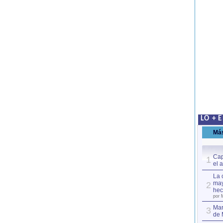
LO + 
Má
Cap
1
el 
La 
may
2
hec
por 
Mar
3
de 