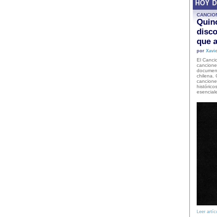
HOY 
CANCIO
Quinc
disco
que a
por
Xavie
El Cancio
cancione
document
chilena. 
canciones
histórico
esencial
Leer artíc