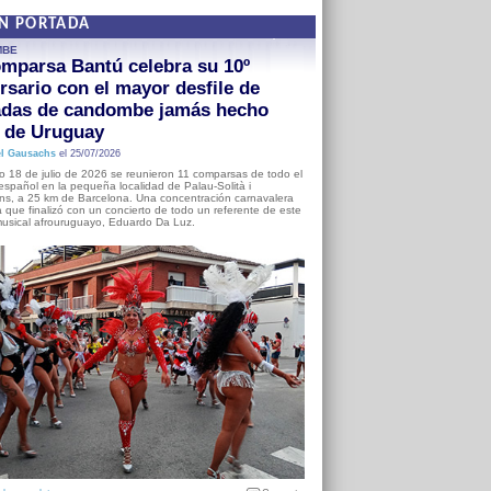
EN PORTADA
MBE
mparsa Bantú celebra su 10º
rsario con el mayor desfile de
adas de candombe jamás hecho
a de Uruguay
l Gausachs
el 25/07/2026
o 18 de julio de 2026 se reunieron 11 comparsas de todo el
o español en la pequeña localidad de Palau-Solità i
s, a 25 km de Barcelona. Una concentración carnavalera
 que finalizó con un concierto de todo un referente de este
usical afrouruguayo, Eduardo Da Luz.