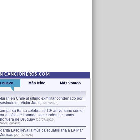
EN CANCIONEROS.COM
s nuevo
Más leído
Más votado
turan en Chile al último exmilitar condenado por
La comparsa Bantú celebra s
asesinato de Víctor Jara
mayor desfile de llamadas
1
[27/07/2026]
hecho fuera de Uruguay
[25
comparsa Bantú celebra su 10º aniversario con el
por Manel Gausachs
or desfile de llamadas de candombe jamás
Capturan en Chile al último
2
ho fuera de Uruguay
[25/07/2026]
el asesinato de Víctor Jara
[
Manel Gausachs
garita Laso lleva la música ecuatoriana a La Mar
Margarita Laso lleva la mús
3
Músicas
de Músicas
[22/07/2026]
[22/07/2026]