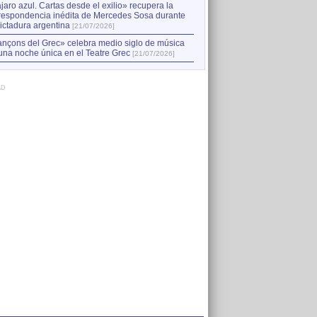
jaro azul. Cartas desde el exilio» recupera la
respondencia inédita de Mercedes Sosa durante
dictadura argentina
[21/07/2026]
nçons del Grec» celebra medio siglo de música
una noche única en el Teatre Grec
[21/07/2026]
AD