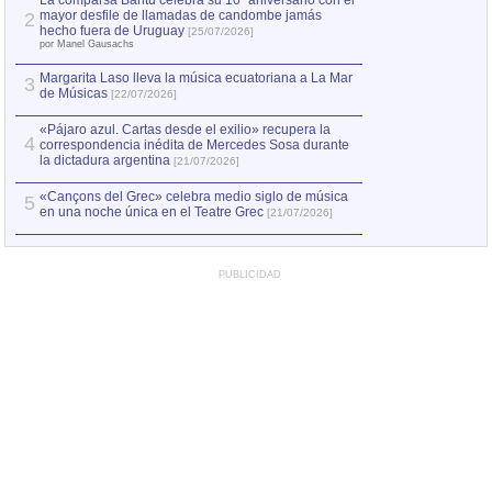
La comparsa Bantú celebra su 10º aniversario con el
mayor desfile de llamadas de candombe jamás
2
Capturan en Chile
2
hecho fuera de Uruguay
[25/07/2026]
el asesinato de Ví
por Manel Gausachs
Margarita Laso lleva la música ecuatoriana a La Mar
Margarita Laso ll
3
3
de Músicas
de Músicas
[22/07/2026]
[22/07
«Pájaro azul. Cartas desde el exilio» recupera la
4
correspondencia inédita de Mercedes Sosa durante
la dictadura argentina
[21/07/2026]
«Cançons del Grec» celebra medio siglo de música
5
en una noche única en el Teatre Grec
[21/07/2026]
PUBLICIDAD