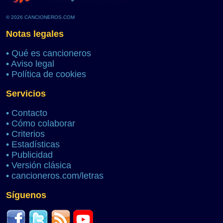
© 2026 CANCIONEROS.COM
Notas legales
•
Qué es cancioneros
•
Aviso legal
•
Política de cookies
Servicios
•
Contacto
•
Cómo colaborar
•
Criterios
•
Estadísticas
•
Publicidad
•
Versión clásica
•
cancioneros.com/letras
Síguenos