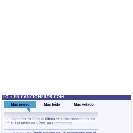
LO + EN CANCIONEROS.COM
Más nuevo
Más leído
Más votado
Capturan en Chile al último exmilitar condenado por
La comparsa Bantú
1
el asesinato de Víctor Jara
mayor desfile de
1
[27/07/2026]
hecho fuera de U
por Manel Gausachs