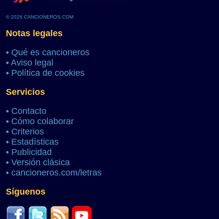
© 2026 CANCIONEROS.COM
Notas legales
•
Qué es cancioneros
•
Aviso legal
•
Política de cookies
Servicios
•
Contacto
•
Cómo colaborar
•
Criterios
•
Estadísticas
•
Publicidad
•
Versión clásica
•
cancioneros.com/letras
Síguenos