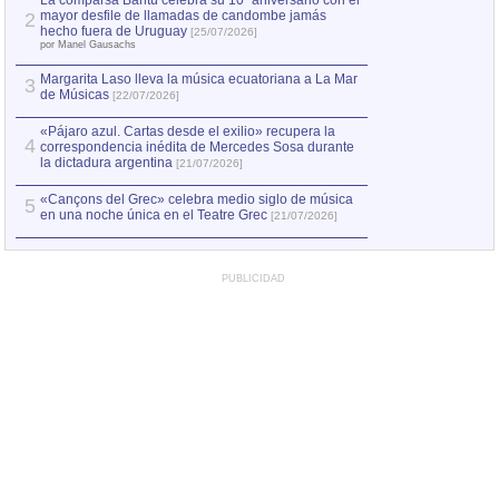
La comparsa Bantú celebra su 10º aniversario con el
mayor desfile de llamadas de candombe jamás
2
hecho fuera de Uruguay
[25/07/2026]
por Manel Gausachs
Margarita Laso lleva la música ecuatoriana a La Mar
3
de Músicas
[22/07/2026]
«Pájaro azul. Cartas desde el exilio» recupera la
4
correspondencia inédita de Mercedes Sosa durante
la dictadura argentina
[21/07/2026]
«Cançons del Grec» celebra medio siglo de música
5
en una noche única en el Teatre Grec
[21/07/2026]
PUBLICIDAD