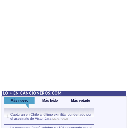
LO + EN CANCIONEROS.COM
Más nuevo
Más leído
Más votado
Capturan en Chile al último exmilitar condenado por
Capturan en Chile
1
1
el asesinato de Víctor Jara
el asesinato de Ví
[27/07/2026]