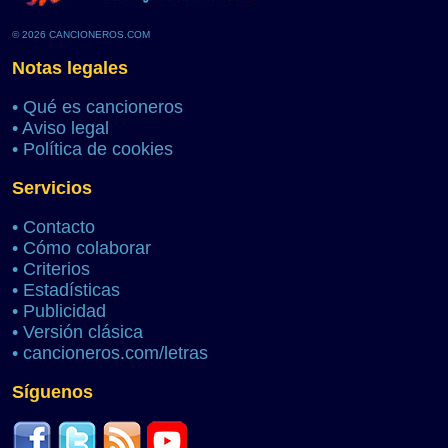
© 2026 CANCIONEROS.COM
Notas legales
•
Qué es cancioneros
•
Aviso legal
•
Política de cookies
Servicios
•
Contacto
•
Cómo colaborar
•
Criterios
•
Estadísticas
•
Publicidad
•
Versión clásica
•
cancioneros.com/letras
Síguenos