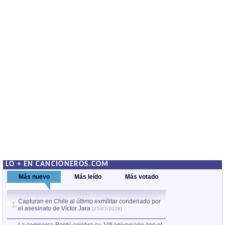
LO + EN CANCIONEROS.COM
Más nuevo
Más leído
Más votado
Capturan en Chile al último exmilitar condenado por
La comparsa Bantú
1
el asesinato de Víctor Jara
mayor desfile de
1
[27/07/2026]
hecho fuera de U
por Manel Gausachs