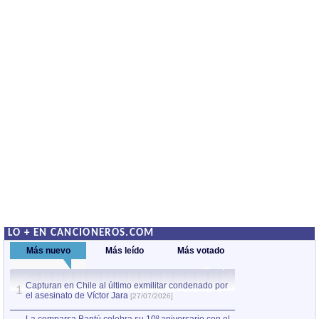
LO + EN CANCIONEROS.COM
Más nuevo
Más leído
Más votado
Capturan en Chile al último exmilitar condenado por
Capturan en Chile
1
1
el asesinato de Víctor Jara
el asesinato de Ví
[27/07/2026]