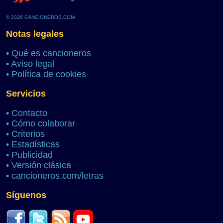
© 2026 CANCIONEROS.COM
Notas legales
•
Qué es cancioneros
•
Aviso legal
•
Política de cookies
Servicios
•
Contacto
•
Cómo colaborar
•
Criterios
•
Estadísticas
•
Publicidad
•
Versión clásica
•
cancioneros.com/letras
Síguenos