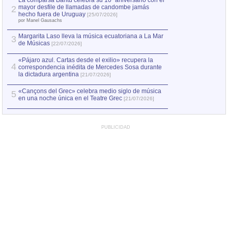
La comparsa Bantú celebra su 10º aniversario con el
mayor desfile de llamadas de candombe jamás
2
hecho fuera de Uruguay
[25/07/2026]
por Manel Gausachs
Margarita Laso lleva la música ecuatoriana a La Mar
3
de Músicas
[22/07/2026]
«Pájaro azul. Cartas desde el exilio» recupera la
4
correspondencia inédita de Mercedes Sosa durante
la dictadura argentina
[21/07/2026]
«Cançons del Grec» celebra medio siglo de música
5
en una noche única en el Teatre Grec
[21/07/2026]
PUBLICIDAD