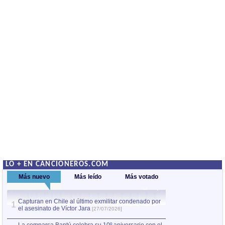
LO + EN CANCIONEROS.COM
Más nuevo
Más leído
Más votado
Capturan en Chile al último exmilitar condenado por
La comparsa Bantú
1
el asesinato de Víctor Jara
mayor desfile de
1
[27/07/2026]
hecho fuera de U
por Manel Gausachs