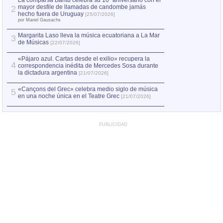
La comparsa Bantú celebra su 10º aniversario con el
mayor desfile de llamadas de candombe jamás
2
Capturan en Chile
2
hecho fuera de Uruguay
[25/07/2026]
el asesinato de Ví
por Manel Gausachs
Margarita Laso lleva la música ecuatoriana a La Mar
3
de Músicas
[22/07/2026]
«Pájaro azul. Cartas desde el exilio» recupera la
4
correspondencia inédita de Mercedes Sosa durante
la dictadura argentina
[21/07/2026]
«Cançons del Grec» celebra medio siglo de música
5
en una noche única en el Teatre Grec
[21/07/2026]
PUBLICIDAD