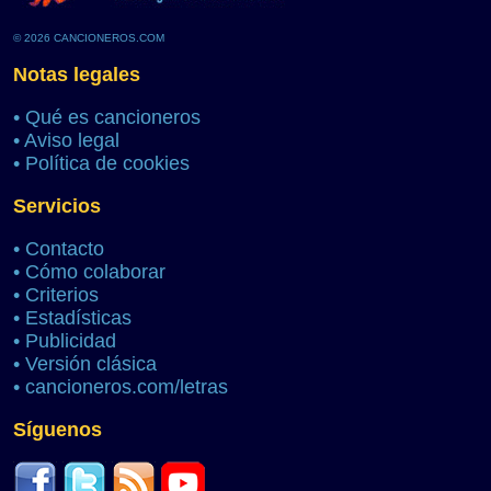
© 2026 CANCIONEROS.COM
Notas legales
•
Qué es cancioneros
•
Aviso legal
•
Política de cookies
Servicios
•
Contacto
•
Cómo colaborar
•
Criterios
•
Estadísticas
•
Publicidad
•
Versión clásica
•
cancioneros.com/letras
Síguenos