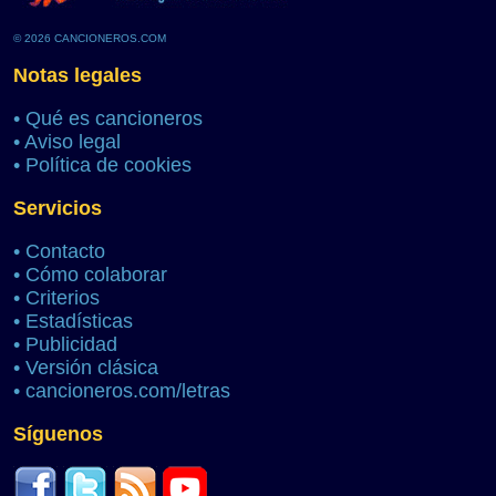
© 2026 CANCIONEROS.COM
Notas legales
•
Qué es cancioneros
•
Aviso legal
•
Política de cookies
Servicios
•
Contacto
•
Cómo colaborar
•
Criterios
•
Estadísticas
•
Publicidad
•
Versión clásica
•
cancioneros.com/letras
Síguenos