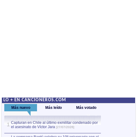
LO + EN CANCIONEROS.COM
Más nuevo
Más leído
Más votado
Capturan en Chile al último exmilitar condenado por
La comparsa Bantú
1
el asesinato de Víctor Jara
mayor desfile de
1
[27/07/2026]
hecho fuera de U
por Manel Gausachs