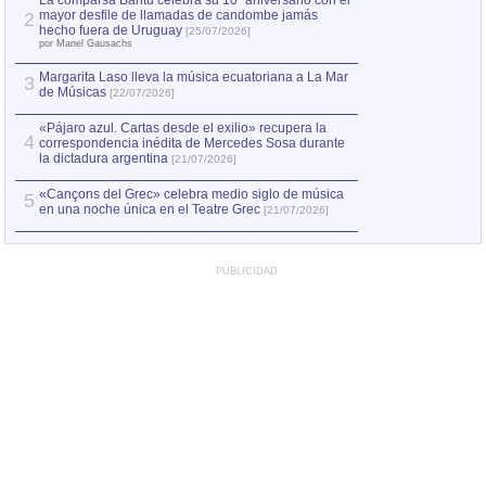
La comparsa Bantú celebra su 10º aniversario con el
mayor desfile de llamadas de candombe jamás
2
Capturan en Chile
2
hecho fuera de Uruguay
[25/07/2026]
el asesinato de Ví
por Manel Gausachs
Margarita Laso lleva la música ecuatoriana a La Mar
Margarita Laso ll
3
3
de Músicas
de Músicas
[22/07/2026]
[22/07
«Pájaro azul. Cartas desde el exilio» recupera la
4
correspondencia inédita de Mercedes Sosa durante
la dictadura argentina
[21/07/2026]
«Cançons del Grec» celebra medio siglo de música
5
en una noche única en el Teatre Grec
[21/07/2026]
PUBLICIDAD