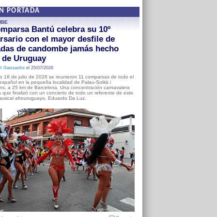
EN PORTADA
MBE
mparsa Bantú celebra su 10º
rsario con el mayor desfile de
adas de candombe jamás hecho
a de Uruguay
l Gausachs
el 25/07/2026
o 18 de julio de 2026 se reunieron 11 comparsas de todo el
o español en la pequeña localidad de Palau-Solità i
s, a 25 km de Barcelona. Una concentración carnavalera
 que finalizó con un concierto de todo un referente de este
usical afrouruguayo, Eduardo Da Luz.