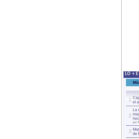
LO + 
Má
Cap
1
el 
La 
may
2
hec
por 
Mar
3
de 