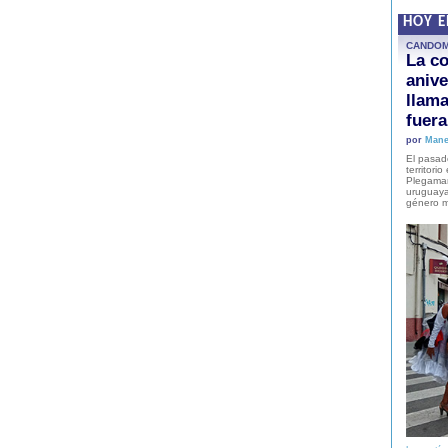
HOY 
CANDO
La co
anive
llam
fuer
por
Mane
El pasad
territori
Plegaman
uruguaya
género m