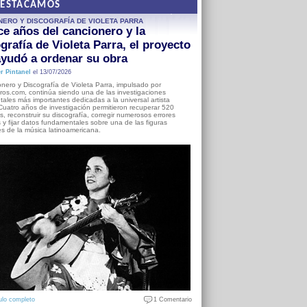
DESTACAMOS
NERO Y DISCOGRAFÍA DE VIOLETA PARRA
e años del cancionero y la
grafía de Violeta Parra, el proyecto
yudó a ordenar su obra
r Pintanel
el 13/07/2026
nero y Discografía de Violeta Parra, impulsado por
ros.com, continúa siendo una de las investigaciones
ales más importantes dedicadas a la universal artista
Cuatro años de investigación permitieron recuperar 520
, reconstruir su discografía, corregir numerosos errores
s y fijar datos fundamentales sobre una de las figuras
es de la música latinoamericana.
ulo completo
1 Comentario