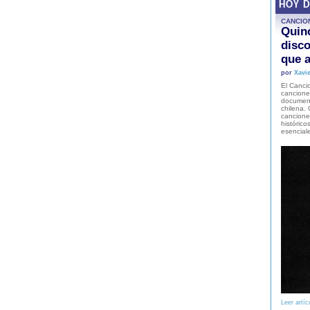
HOY 
CANCIO
Quinc
disco
que a
por
Xavie
El Cancio
cancione
document
chilena. 
canciones
histórico
esencial
Leer artíc