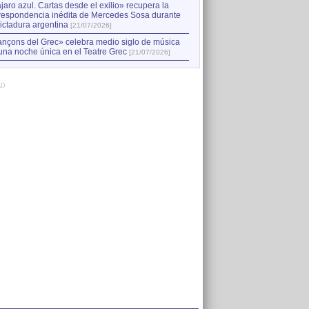
jaro azul. Cartas desde el exilio» recupera la
respondencia inédita de Mercedes Sosa durante
dictadura argentina
[21/07/2026]
nçons del Grec» celebra medio siglo de música
una noche única en el Teatre Grec
[21/07/2026]
AD