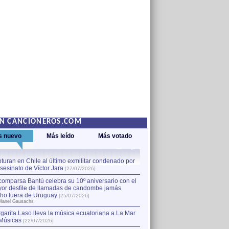
EN CANCIONEROS.COM
s nuevo
Más leído
Más votado
turan en Chile al último exmilitar condenado por
La comparsa Bantú celebra s
asesinato de Víctor Jara
mayor desfile de llamadas
1
[27/07/2026]
hecho fuera de Uruguay
[25
comparsa Bantú celebra su 10º aniversario con el
por Manel Gausachs
or desfile de llamadas de candombe jamás
Capturan en Chile al último
2
ho fuera de Uruguay
[25/07/2026]
el asesinato de Víctor Jara
[
Manel Gausachs
garita Laso lleva la música ecuatoriana a La Mar
Margarita Laso lleva la mús
3
Músicas
de Músicas
[22/07/2026]
[22/07/2026]