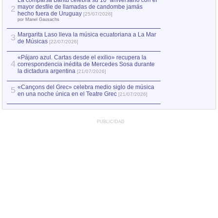
La comparsa Bantú celebra su 10º aniversario con el
mayor desfile de llamadas de candombe jamás
2
Capturan en Chile
2
hecho fuera de Uruguay
[25/07/2026]
el asesinato de Ví
por Manel Gausachs
Margarita Laso lleva la música ecuatoriana a La Mar
Margarita Laso ll
3
3
de Músicas
de Músicas
[22/07/2026]
[22/07
«Pájaro azul. Cartas desde el exilio» recupera la
4
correspondencia inédita de Mercedes Sosa durante
la dictadura argentina
[21/07/2026]
«Cançons del Grec» celebra medio siglo de música
5
en una noche única en el Teatre Grec
[21/07/2026]
PUBLICIDAD