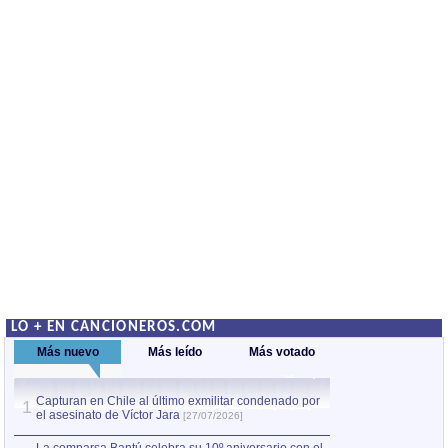
LO + EN CANCIONEROS.COM
Más nuevo
Más leído
Más votado
Capturan en Chile al último exmilitar condenado por
La comparsa Bantú
1
el asesinato de Víctor Jara
mayor desfile de
1
[27/07/2026]
hecho fuera de U
por Manel Gausachs