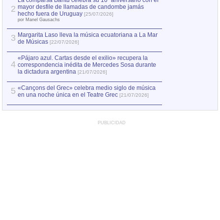
La comparsa Bantú celebra su 10º aniversario con el
mayor desfile de llamadas de candombe jamás
2
Capturan en Chile
2
hecho fuera de Uruguay
[25/07/2026]
el asesinato de Ví
por Manel Gausachs
Margarita Laso lleva la música ecuatoriana a La Mar
3
de Músicas
[22/07/2026]
«Pájaro azul. Cartas desde el exilio» recupera la
4
correspondencia inédita de Mercedes Sosa durante
la dictadura argentina
[21/07/2026]
«Cançons del Grec» celebra medio siglo de música
5
en una noche única en el Teatre Grec
[21/07/2026]
PUBLICIDAD