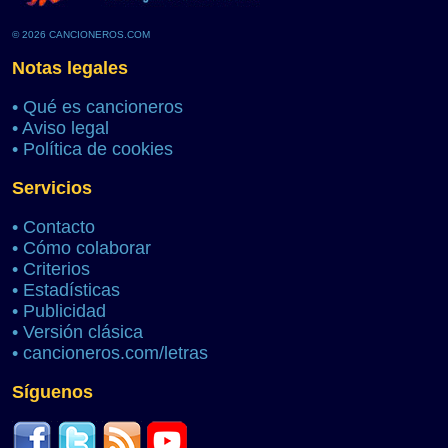
© 2026 CANCIONEROS.COM
Notas legales
•
Qué es cancioneros
•
Aviso legal
•
Política de cookies
Servicios
•
Contacto
•
Cómo colaborar
•
Criterios
•
Estadísticas
•
Publicidad
•
Versión clásica
•
cancioneros.com/letras
Síguenos