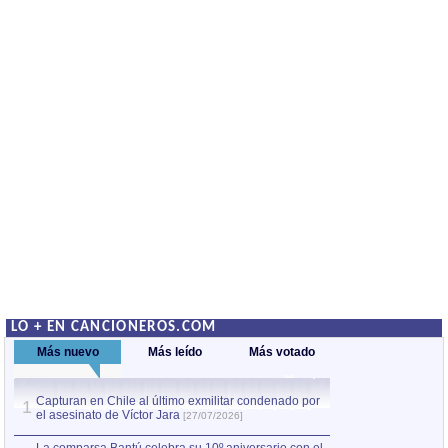
LO + EN CANCIONEROS.COM
Más nuevo
Más leído
Más votado
Capturan en Chile al último exmilitar condenado por
La comparsa Bantú
1
el asesinato de Víctor Jara
mayor desfile de
1
[27/07/2026]
hecho fuera de U
por Manel Gausachs