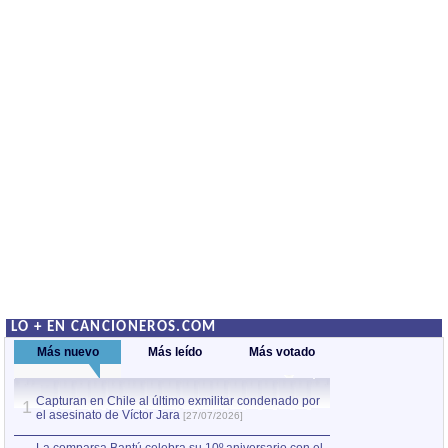
LO + EN CANCIONEROS.COM
Más nuevo
Más leído
Más votado
Capturan en Chile al último exmilitar condenado por
La comparsa Bantú
1
el asesinato de Víctor Jara
mayor desfile de
1
[27/07/2026]
hecho fuera de U
por Manel Gausachs