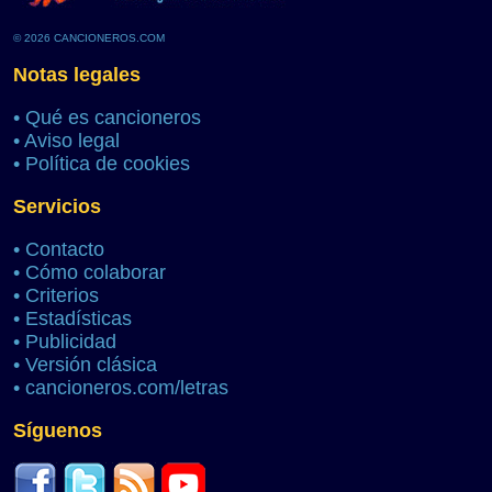
© 2026 CANCIONEROS.COM
Notas legales
•
Qué es cancioneros
•
Aviso legal
•
Política de cookies
Servicios
•
Contacto
•
Cómo colaborar
•
Criterios
•
Estadísticas
•
Publicidad
•
Versión clásica
•
cancioneros.com/letras
Síguenos