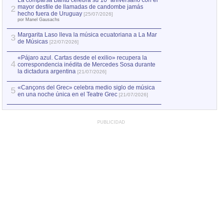
La comparsa Bantú celebra su 10º aniversario con el
mayor desfile de llamadas de candombe jamás
2
Capturan en Chile
2
hecho fuera de Uruguay
[25/07/2026]
el asesinato de Ví
por Manel Gausachs
Margarita Laso lleva la música ecuatoriana a La Mar
3
de Músicas
[22/07/2026]
«Pájaro azul. Cartas desde el exilio» recupera la
4
correspondencia inédita de Mercedes Sosa durante
la dictadura argentina
[21/07/2026]
«Cançons del Grec» celebra medio siglo de música
5
en una noche única en el Teatre Grec
[21/07/2026]
PUBLICIDAD