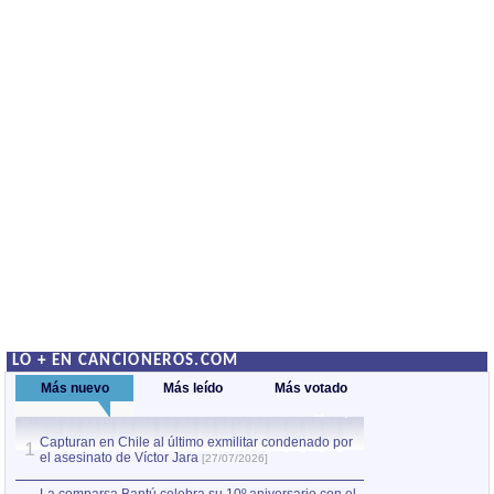
LO + EN CANCIONEROS.COM
Más nuevo
Más leído
Más votado
Capturan en Chile al último exmilitar condenado por
La comparsa Bantú
1
el asesinato de Víctor Jara
mayor desfile de
1
[27/07/2026]
hecho fuera de U
por Manel Gausachs