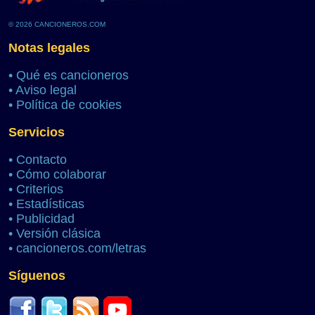
© 2026 CANCIONEROS.COM
Notas legales
•
Qué es cancioneros
•
Aviso legal
•
Política de cookies
Servicios
•
Contacto
•
Cómo colaborar
•
Criterios
•
Estadísticas
•
Publicidad
•
Versión clásica
•
cancioneros.com/letras
Síguenos