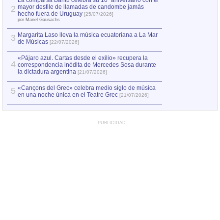
La comparsa Bantú celebra su 10º aniversario con el
mayor desfile de llamadas de candombe jamás
2
Capturan en Chile
2
hecho fuera de Uruguay
[25/07/2026]
el asesinato de Ví
por Manel Gausachs
Margarita Laso lleva la música ecuatoriana a La Mar
3
de Músicas
[22/07/2026]
«Pájaro azul. Cartas desde el exilio» recupera la
4
correspondencia inédita de Mercedes Sosa durante
la dictadura argentina
[21/07/2026]
«Cançons del Grec» celebra medio siglo de música
5
en una noche única en el Teatre Grec
[21/07/2026]
PUBLICIDAD