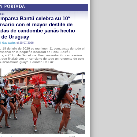
EN PORTADA
MBE
mparsa Bantú celebra su 10º
rsario con el mayor desfile de
adas de candombe jamás hecho
a de Uruguay
l Gausachs
el 25/07/2026
o 18 de julio de 2026 se reunieron 11 comparsas de todo el
o español en la pequeña localidad de Palau-Solità i
s, a 25 km de Barcelona. Una concentración carnavalera
 que finalizó con un concierto de todo un referente de este
usical afrouruguayo, Eduardo Da Luz.