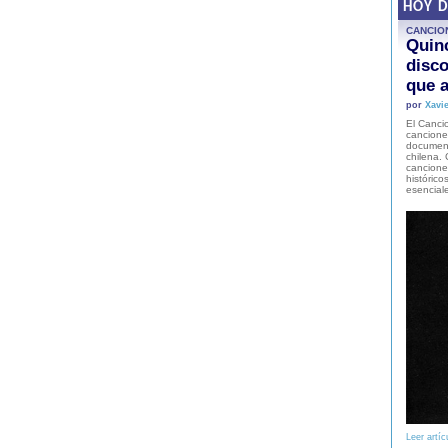
HOY 
CANCIO
Quinc
disco
que a
por
Xavie
El Cancio
cancione
document
chilena. 
canciones
histórico
esencial
Leer artíc