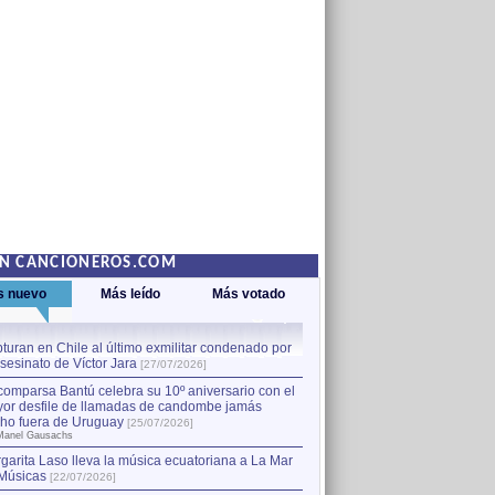
EN CANCIONEROS.COM
s nuevo
Más leído
Más votado
turan en Chile al último exmilitar condenado por
La comparsa Bantú celebra s
asesinato de Víctor Jara
mayor desfile de llamadas
1
[27/07/2026]
hecho fuera de Uruguay
[25
comparsa Bantú celebra su 10º aniversario con el
por Manel Gausachs
or desfile de llamadas de candombe jamás
Capturan en Chile al último
2
ho fuera de Uruguay
[25/07/2026]
el asesinato de Víctor Jara
[
Manel Gausachs
garita Laso lleva la música ecuatoriana a La Mar
Músicas
[22/07/2026]