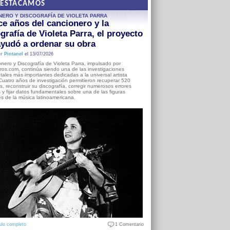
DESTACAMOS
NERO Y DISCOGRAFÍA DE VIOLETA PARRA
e años del cancionero y la
grafía de Violeta Parra, el proyecto
yudó a ordenar su obra
r Pintanel
el 13/07/2026
nero y Discografía de Violeta Parra, impulsado por
ros.com, continúa siendo una de las investigaciones
ales más importantes dedicadas a la universal artista
Cuatro años de investigación permitieron recuperar 520
, reconstruir su discografía, corregir numerosos errores
s y fijar datos fundamentales sobre una de las figuras
es de la música latinoamericana.
ulo completo
1 Comentario