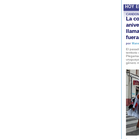
HOY 
CANDO
La co
anive
llam
fuer
por
Mane
El pasad
territori
Plegaman
uruguaya
género m