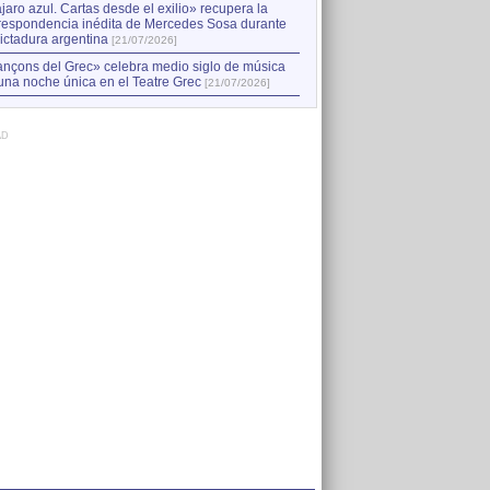
jaro azul. Cartas desde el exilio» recupera la
respondencia inédita de Mercedes Sosa durante
dictadura argentina
[21/07/2026]
nçons del Grec» celebra medio siglo de música
una noche única en el Teatre Grec
[21/07/2026]
AD