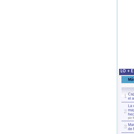
LO + 
Má
Cap
1
el 
La 
may
2
hec
por 
Mar
3
de 