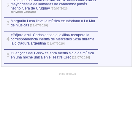
La comparsa Bantú celebra su 10º aniversario con el
mayor desfile de llamadas de candombe jamás
2
Capturan en Chile
2
hecho fuera de Uruguay
[25/07/2026]
el asesinato de Ví
por Manel Gausachs
Margarita Laso lleva la música ecuatoriana a La Mar
Margarita Laso ll
3
3
de Músicas
de Músicas
[22/07/2026]
[22/07
«Pájaro azul. Cartas desde el exilio» recupera la
4
correspondencia inédita de Mercedes Sosa durante
la dictadura argentina
[21/07/2026]
«Cançons del Grec» celebra medio siglo de música
5
en una noche única en el Teatre Grec
[21/07/2026]
PUBLICIDAD