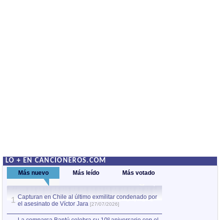
LO + EN CANCIONEROS.COM
Más nuevo
Más leído
Más votado
Capturan en Chile al último exmilitar condenado por
La comparsa Bantú
1
el asesinato de Víctor Jara
mayor desfile de
1
[27/07/2026]
hecho fuera de U
por Manel Gausachs