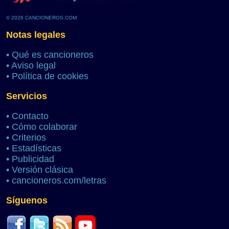
© 2026 CANCIONEROS.COM
Notas legales
•
Qué es cancioneros
•
Aviso legal
•
Política de cookies
Servicios
•
Contacto
•
Cómo colaborar
•
Criterios
•
Estadísticas
•
Publicidad
•
Versión clásica
•
cancioneros.com/letras
Síguenos