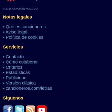
© 2026 CANCIONEROS.COM
Notas legales
•
Qué es cancioneros
•
Aviso legal
•
Política de cookies
Servicios
•
Contacto
•
Cómo colaborar
•
Criterios
•
Estadísticas
•
Publicidad
•
Versión clásica
•
cancioneros.com/letras
Síguenos