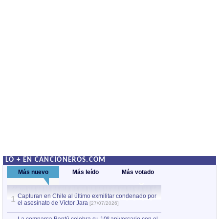
LO + EN CANCIONEROS.COM
Más nuevo
Más leído
Más votado
Capturan en Chile al último exmilitar condenado por
La comparsa Bantú
1
el asesinato de Víctor Jara
mayor desfile de
1
[27/07/2026]
hecho fuera de U
por Manel Gausachs