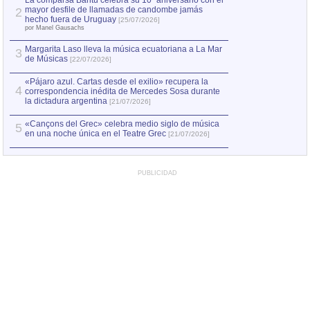
La comparsa Bantú celebra su 10º aniversario con el
mayor desfile de llamadas de candombe jamás
2
Capturan en Chile
2
hecho fuera de Uruguay
[25/07/2026]
el asesinato de Ví
por Manel Gausachs
Margarita Laso lleva la música ecuatoriana a La Mar
3
de Músicas
[22/07/2026]
«Pájaro azul. Cartas desde el exilio» recupera la
4
correspondencia inédita de Mercedes Sosa durante
la dictadura argentina
[21/07/2026]
«Cançons del Grec» celebra medio siglo de música
5
en una noche única en el Teatre Grec
[21/07/2026]
PUBLICIDAD