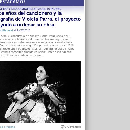
DESTACAMOS
NERO Y DISCOGRAFÍA DE VIOLETA PARRA
e años del cancionero y la
grafía de Violeta Parra, el proyecto
yudó a ordenar su obra
r Pintanel
el 13/07/2026
nero y Discografía de Violeta Parra, impulsado por
ros.com, continúa siendo una de las investigaciones
ales más importantes dedicadas a la universal artista
Cuatro años de investigación permitieron recuperar 520
, reconstruir su discografía, corregir numerosos errores
s y fijar datos fundamentales sobre una de las figuras
es de la música latinoamericana.
ulo completo
1 Comentario