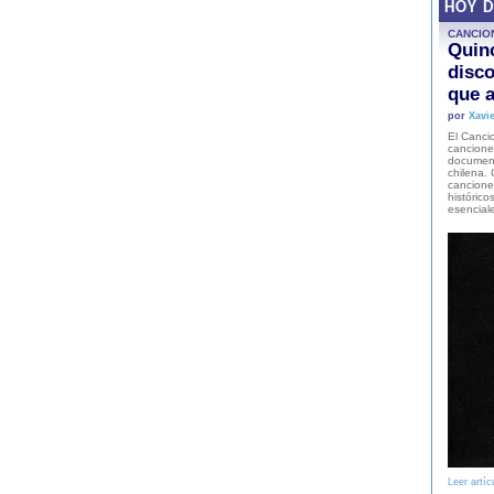
HOY 
CANCIO
Quinc
disco
que a
por
Xavie
El Cancio
cancione
document
chilena. 
canciones
histórico
esencial
Leer artíc