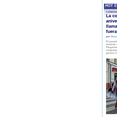
HOY 
CANDO
La co
anive
llam
fuer
por
Mane
El pasad
territori
Plegaman
uruguaya
género m