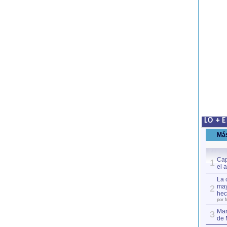
LO + 
Má
Cap
1
el 
La 
may
2
hec
por 
Mar
3
de 