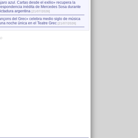
jaro azul. Cartas desde el exilio» recupera la
respondencia inédita de Mercedes Sosa durante
dictadura argentina
[21/07/2026]
nçons del Grec» celebra medio siglo de música
una noche única en el Teatre Grec
[21/07/2026]
AD