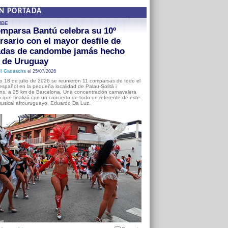
EN PORTADA
MBE
mparsa Bantú celebra su 10º
rsario con el mayor desfile de
adas de candombe jamás hecho
a de Uruguay
l Gausachs
el 25/07/2026
o 18 de julio de 2026 se reunieron 11 comparsas de todo el
o español en la pequeña localidad de Palau-Solità i
s, a 25 km de Barcelona. Una concentración carnavalera
 que finalizó con un concierto de todo un referente de este
usical afrouruguayo, Eduardo Da Luz.