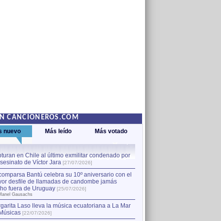
EN CANCIONEROS.COM
s nuevo
Más leído
Más votado
turan en Chile al último exmilitar condenado por
La comparsa Bantú celebra s
asesinato de Víctor Jara
mayor desfile de llamadas
1
[27/07/2026]
hecho fuera de Uruguay
[25
comparsa Bantú celebra su 10º aniversario con el
por Manel Gausachs
or desfile de llamadas de candombe jamás
Capturan en Chile al último
2
ho fuera de Uruguay
[25/07/2026]
el asesinato de Víctor Jara
[
Manel Gausachs
garita Laso lleva la música ecuatoriana a La Mar
Músicas
[22/07/2026]