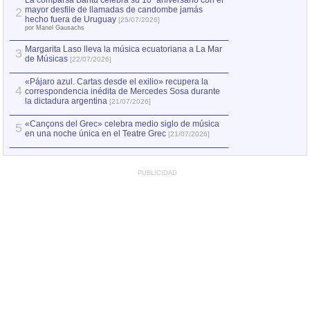
La comparsa Bantú celebra su 10º aniversario con el
mayor desfile de llamadas de candombe jamás
2
Capturan en Chile
2
hecho fuera de Uruguay
[25/07/2026]
el asesinato de Ví
por Manel Gausachs
Margarita Laso lleva la música ecuatoriana a La Mar
Margarita Laso ll
3
3
de Músicas
de Músicas
[22/07/2026]
[22/07
«Pájaro azul. Cartas desde el exilio» recupera la
4
correspondencia inédita de Mercedes Sosa durante
la dictadura argentina
[21/07/2026]
«Cançons del Grec» celebra medio siglo de música
5
en una noche única en el Teatre Grec
[21/07/2026]
PUBLICIDAD