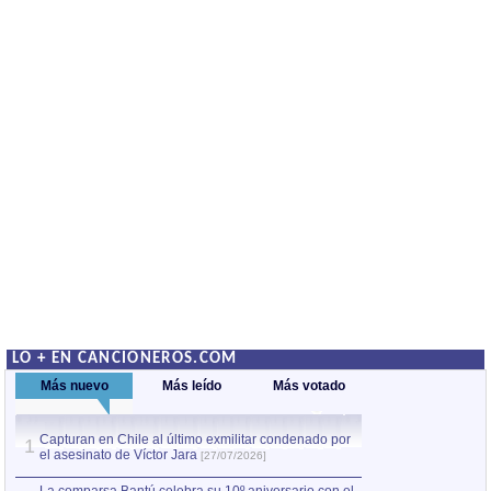
LO + EN CANCIONEROS.COM
Más nuevo
Más leído
Más votado
Capturan en Chile al último exmilitar condenado por
La comparsa Bantú
1
el asesinato de Víctor Jara
mayor desfile de
1
[27/07/2026]
hecho fuera de U
por Manel Gausachs