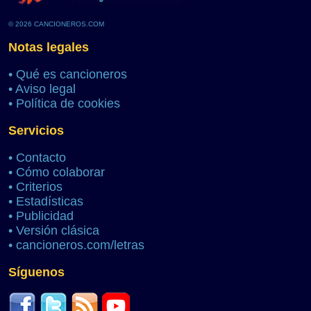
© 2026 CANCIONEROS.COM
Notas legales
•
Qué es cancioneros
•
Aviso legal
•
Política de cookies
Servicios
•
Contacto
•
Cómo colaborar
•
Criterios
•
Estadísticas
•
Publicidad
•
Versión clásica
•
cancioneros.com/letras
Síguenos