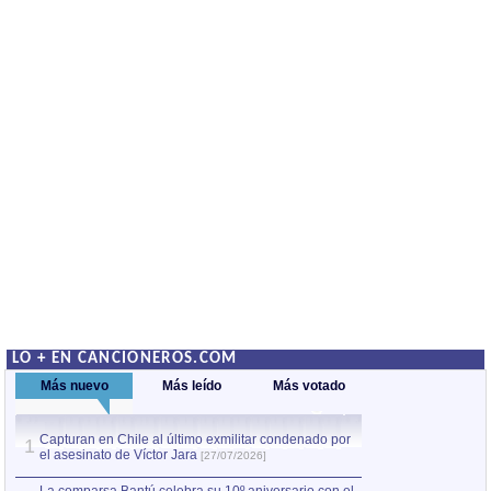
LO + EN CANCIONEROS.COM
Más nuevo
Más leído
Más votado
Capturan en Chile al último exmilitar condenado por
La comparsa Bantú
1
el asesinato de Víctor Jara
mayor desfile de
1
[27/07/2026]
hecho fuera de U
por Manel Gausachs