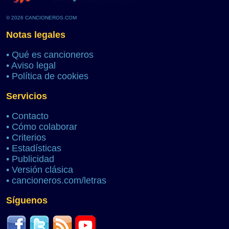
© 2026 CANCIONEROS.COM
Notas legales
•
Qué es cancioneros
•
Aviso legal
•
Política de cookies
Servicios
•
Contacto
•
Cómo colaborar
•
Criterios
•
Estadísticas
•
Publicidad
•
Versión clásica
•
cancioneros.com/letras
Síguenos