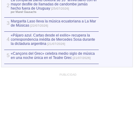
La comparsa Bantú celebra su 10º aniversario con el
mayor desfile de llamadas de candombe jamás
2
Capturan en Chile
2
hecho fuera de Uruguay
[25/07/2026]
el asesinato de Ví
por Manel Gausachs
Margarita Laso lleva la música ecuatoriana a La Mar
3
de Músicas
[22/07/2026]
«Pájaro azul. Cartas desde el exilio» recupera la
4
correspondencia inédita de Mercedes Sosa durante
la dictadura argentina
[21/07/2026]
«Cançons del Grec» celebra medio siglo de música
5
en una noche única en el Teatre Grec
[21/07/2026]
PUBLICIDAD