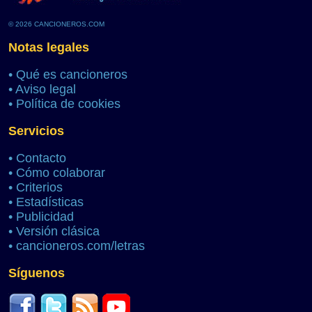
© 2026 CANCIONEROS.COM
Notas legales
•
Qué es cancioneros
•
Aviso legal
•
Política de cookies
Servicios
•
Contacto
•
Cómo colaborar
•
Criterios
•
Estadísticas
•
Publicidad
•
Versión clásica
•
cancioneros.com/letras
Síguenos