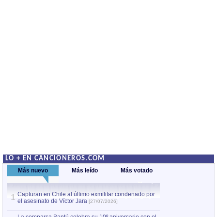
LO + EN CANCIONEROS.COM
Más nuevo
Más leído
Más votado
Capturan en Chile al último exmilitar condenado por
La comparsa Bantú
1
el asesinato de Víctor Jara
mayor desfile de
1
[27/07/2026]
hecho fuera de U
por Manel Gausachs