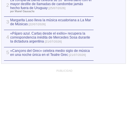
La comparsa Bantú celebra su 10º aniversario con el
mayor desfile de llamadas de candombe jamás
2
Capturan en Chile
2
hecho fuera de Uruguay
[25/07/2026]
el asesinato de Ví
por Manel Gausachs
Margarita Laso lleva la música ecuatoriana a La Mar
3
de Músicas
[22/07/2026]
«Pájaro azul. Cartas desde el exilio» recupera la
4
correspondencia inédita de Mercedes Sosa durante
la dictadura argentina
[21/07/2026]
«Cançons del Grec» celebra medio siglo de música
5
en una noche única en el Teatre Grec
[21/07/2026]
PUBLICIDAD