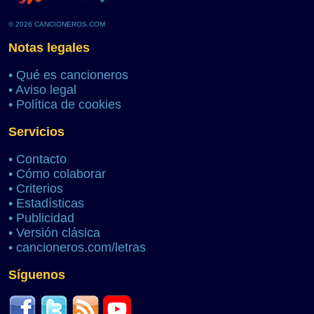
© 2026 CANCIONEROS.COM
Notas legales
•
Qué es cancioneros
•
Aviso legal
•
Política de cookies
Servicios
•
Contacto
•
Cómo colaborar
•
Criterios
•
Estadísticas
•
Publicidad
•
Versión clásica
•
cancioneros.com/letras
Síguenos