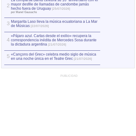
La comparsa Bantú celebra su 10º aniversario con el
mayor desfile de llamadas de candombe jamás
2
Capturan en Chile
2
hecho fuera de Uruguay
[25/07/2026]
el asesinato de Ví
por Manel Gausachs
Margarita Laso lleva la música ecuatoriana a La Mar
3
de Músicas
[22/07/2026]
«Pájaro azul. Cartas desde el exilio» recupera la
4
correspondencia inédita de Mercedes Sosa durante
la dictadura argentina
[21/07/2026]
«Cançons del Grec» celebra medio siglo de música
5
en una noche única en el Teatre Grec
[21/07/2026]
PUBLICIDAD