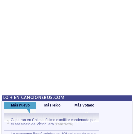
LO + EN CANCIONEROS.COM
Más nuevo
Más leído
Más votado
Capturan en Chile al último exmilitar condenado por
La comparsa Bantú
1
el asesinato de Víctor Jara
mayor desfile de
1
[27/07/2026]
hecho fuera de U
por Manel Gausachs