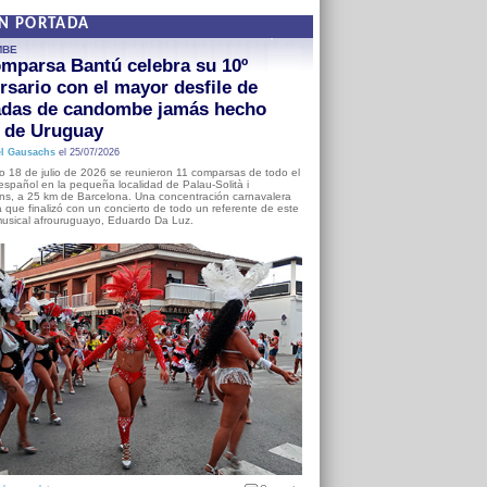
EN PORTADA
MBE
mparsa Bantú celebra su 10º
rsario con el mayor desfile de
adas de candombe jamás hecho
a de Uruguay
l Gausachs
el 25/07/2026
o 18 de julio de 2026 se reunieron 11 comparsas de todo el
o español en la pequeña localidad de Palau-Solità i
s, a 25 km de Barcelona. Una concentración carnavalera
 que finalizó con un concierto de todo un referente de este
usical afrouruguayo, Eduardo Da Luz.