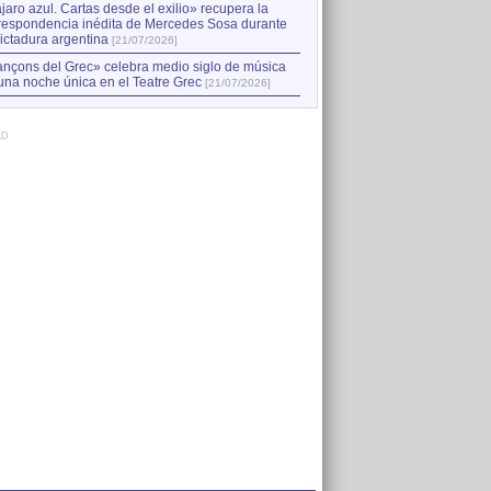
jaro azul. Cartas desde el exilio» recupera la
respondencia inédita de Mercedes Sosa durante
dictadura argentina
[21/07/2026]
nçons del Grec» celebra medio siglo de música
una noche única en el Teatre Grec
[21/07/2026]
AD