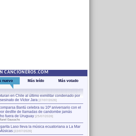
EN CANCIONEROS.COM
s nuevo
Más leído
Más votado
turan en Chile al último exmilitar condenado por
La comparsa Bantú celebra s
asesinato de Víctor Jara
mayor desfile de llamadas
1
[27/07/2026]
hecho fuera de Uruguay
[25
comparsa Bantú celebra su 10º aniversario con el
por Manel Gausachs
or desfile de llamadas de candombe jamás
Capturan en Chile al último
2
ho fuera de Uruguay
[25/07/2026]
el asesinato de Víctor Jara
[
Manel Gausachs
garita Laso lleva la música ecuatoriana a La Mar
Músicas
[22/07/2026]