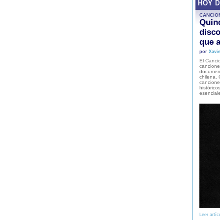
HOY 
CANCIO
Quinc
disco
que a
por
Xavie
El Cancio
cancione
document
chilena. 
canciones
histórico
esencial
Leer artíc