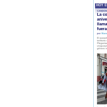
HOY 
CANDO
La co
anive
llam
fuer
por
Mane
El pasad
territori
Plegaman
uruguaya
género m