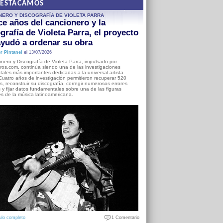
DESTACAMOS
NERO Y DISCOGRAFÍA DE VIOLETA PARRA
e años del cancionero y la
grafía de Violeta Parra, el proyecto
yudó a ordenar su obra
r Pintanel
el 13/07/2026
nero y Discografía de Violeta Parra, impulsado por
ros.com, continúa siendo una de las investigaciones
ales más importantes dedicadas a la universal artista
Cuatro años de investigación permitieron recuperar 520
, reconstruir su discografía, corregir numerosos errores
s y fijar datos fundamentales sobre una de las figuras
es de la música latinoamericana.
ulo completo
1 Comentario