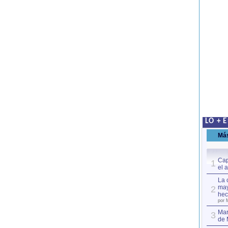
LO + 
Má
Cap
1
el 
La 
may
2
hec
por 
Mar
3
de 