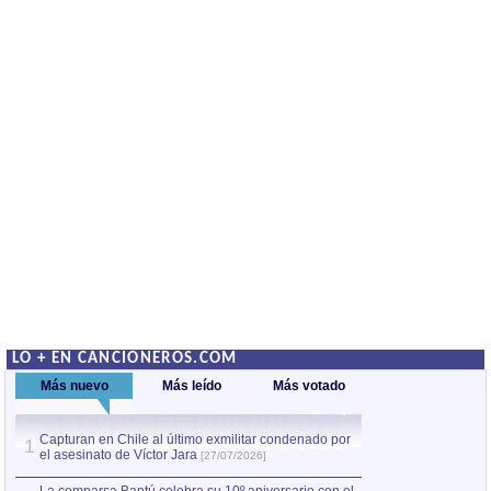
LO + EN CANCIONEROS.COM
Más nuevo
Más leído
Más votado
Capturan en Chile al último exmilitar condenado por
La comparsa Bantú
1
el asesinato de Víctor Jara
mayor desfile de
1
[27/07/2026]
hecho fuera de U
por Manel Gausachs