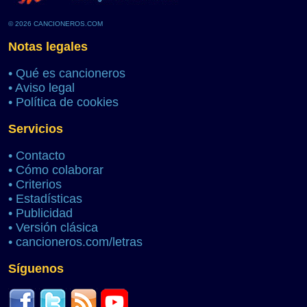
© 2026 CANCIONEROS.COM
Notas legales
•
Qué es cancioneros
•
Aviso legal
•
Política de cookies
Servicios
•
Contacto
•
Cómo colaborar
•
Criterios
•
Estadísticas
•
Publicidad
•
Versión clásica
•
cancioneros.com/letras
Síguenos