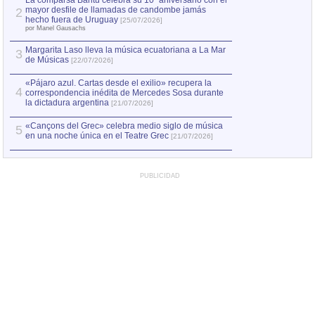
La comparsa Bantú celebra su 10º aniversario con el
mayor desfile de llamadas de candombe jamás
2
Capturan en Chile
2
hecho fuera de Uruguay
[25/07/2026]
el asesinato de Ví
por Manel Gausachs
Margarita Laso lleva la música ecuatoriana a La Mar
3
de Músicas
[22/07/2026]
«Pájaro azul. Cartas desde el exilio» recupera la
4
correspondencia inédita de Mercedes Sosa durante
la dictadura argentina
[21/07/2026]
«Cançons del Grec» celebra medio siglo de música
5
en una noche única en el Teatre Grec
[21/07/2026]
PUBLICIDAD