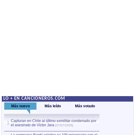
LO + EN CANCIONEROS.COM
Más nuevo
Más leído
Más votado
Capturan en Chile al último exmilitar condenado por
La comparsa Bantú
1
el asesinato de Víctor Jara
mayor desfile de
1
[27/07/2026]
hecho fuera de U
por Manel Gausachs