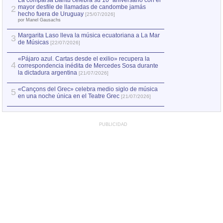
La comparsa Bantú celebra su 10º aniversario con el
mayor desfile de llamadas de candombe jamás
2
Capturan en Chile
2
hecho fuera de Uruguay
[25/07/2026]
el asesinato de Ví
por Manel Gausachs
Margarita Laso lleva la música ecuatoriana a La Mar
3
de Músicas
[22/07/2026]
«Pájaro azul. Cartas desde el exilio» recupera la
4
correspondencia inédita de Mercedes Sosa durante
la dictadura argentina
[21/07/2026]
«Cançons del Grec» celebra medio siglo de música
5
en una noche única en el Teatre Grec
[21/07/2026]
PUBLICIDAD