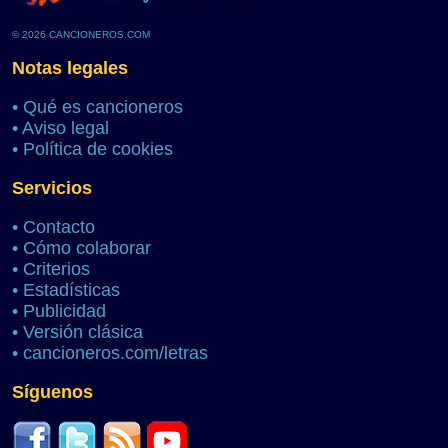
© 2026 CANCIONEROS.COM
Notas legales
•
Qué es cancioneros
•
Aviso legal
•
Política de cookies
Servicios
•
Contacto
•
Cómo colaborar
•
Criterios
•
Estadísticas
•
Publicidad
•
Versión clásica
•
cancioneros.com/letras
Síguenos