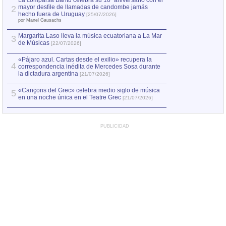
La comparsa Bantú celebra su 10º aniversario con el
mayor desfile de llamadas de candombe jamás
2
Capturan en Chile
2
hecho fuera de Uruguay
[25/07/2026]
el asesinato de Ví
por Manel Gausachs
Margarita Laso lleva la música ecuatoriana a La Mar
3
de Músicas
[22/07/2026]
«Pájaro azul. Cartas desde el exilio» recupera la
4
correspondencia inédita de Mercedes Sosa durante
la dictadura argentina
[21/07/2026]
«Cançons del Grec» celebra medio siglo de música
5
en una noche única en el Teatre Grec
[21/07/2026]
PUBLICIDAD