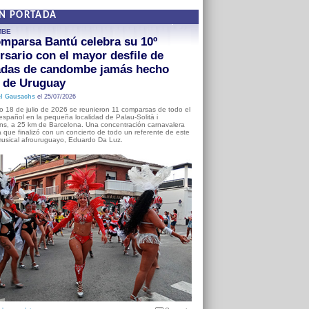
EN PORTADA
MBE
mparsa Bantú celebra su 10º
rsario con el mayor desfile de
adas de candombe jamás hecho
a de Uruguay
l Gausachs
el 25/07/2026
o 18 de julio de 2026 se reunieron 11 comparsas de todo el
o español en la pequeña localidad de Palau-Solità i
s, a 25 km de Barcelona. Una concentración carnavalera
 que finalizó con un concierto de todo un referente de este
usical afrouruguayo, Eduardo Da Luz.