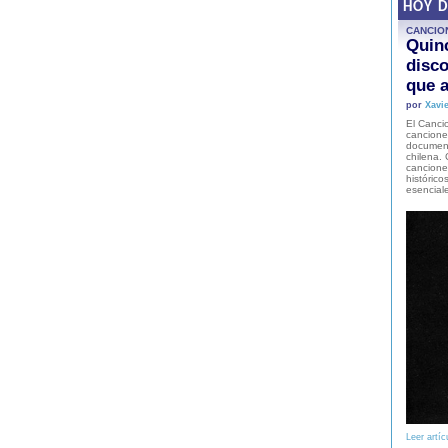
HOY 
CANCIO
Quinc
disco
que a
por
Xavie
El Cancio
cancione
document
chilena. 
canciones
histórico
esencial
Leer artíc