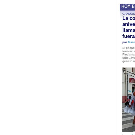
HOY 
CANDO
La co
anive
llam
fuer
por
Mane
El pasad
territori
Plegaman
uruguaya
género m