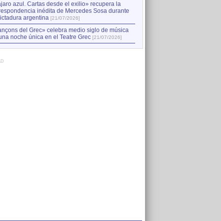
jaro azul. Cartas desde el exilio» recupera la
respondencia inédita de Mercedes Sosa durante
dictadura argentina
[21/07/2026]
nçons del Grec» celebra medio siglo de música
una noche única en el Teatre Grec
[21/07/2026]
AD