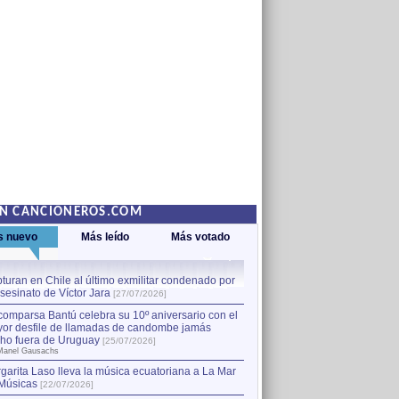
EN CANCIONEROS.COM
s nuevo
Más leído
Más votado
turan en Chile al último exmilitar condenado por
La comparsa Bantú celebra s
asesinato de Víctor Jara
mayor desfile de llamadas
1
[27/07/2026]
hecho fuera de Uruguay
[25
comparsa Bantú celebra su 10º aniversario con el
por Manel Gausachs
or desfile de llamadas de candombe jamás
Capturan en Chile al último
2
ho fuera de Uruguay
[25/07/2026]
el asesinato de Víctor Jara
[
Manel Gausachs
garita Laso lleva la música ecuatoriana a La Mar
Músicas
[22/07/2026]