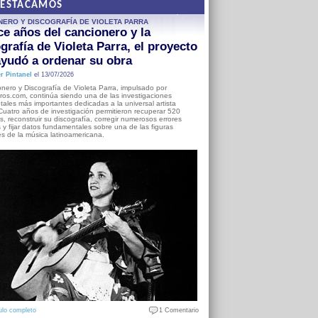
DESTACAMOS
NERO Y DISCOGRAFÍA DE VIOLETA PARRA
e años del cancionero y la
grafía de Violeta Parra, el proyecto
yudó a ordenar su obra
r Pintanel
el 13/07/2026
nero y Discografía de Violeta Parra, impulsado por
ros.com, continúa siendo una de las investigaciones
ales más importantes dedicadas a la universal artista
Cuatro años de investigación permitieron recuperar 520
, reconstruir su discografía, corregir numerosos errores
s y fijar datos fundamentales sobre una de las figuras
es de la música latinoamericana.
ulo completo
1 Comentario