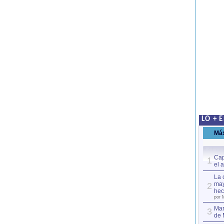
LO + 
Má
Cap
1
el 
La 
may
2
hec
por 
Mar
3
de 