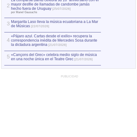
La comparsa Bantú celebra su 10º aniversario con el
mayor desfile de llamadas de candombe jamás
2
Capturan en Chile
2
hecho fuera de Uruguay
[25/07/2026]
el asesinato de Ví
por Manel Gausachs
Margarita Laso lleva la música ecuatoriana a La Mar
3
de Músicas
[22/07/2026]
«Pájaro azul. Cartas desde el exilio» recupera la
4
correspondencia inédita de Mercedes Sosa durante
la dictadura argentina
[21/07/2026]
«Cançons del Grec» celebra medio siglo de música
5
en una noche única en el Teatre Grec
[21/07/2026]
PUBLICIDAD