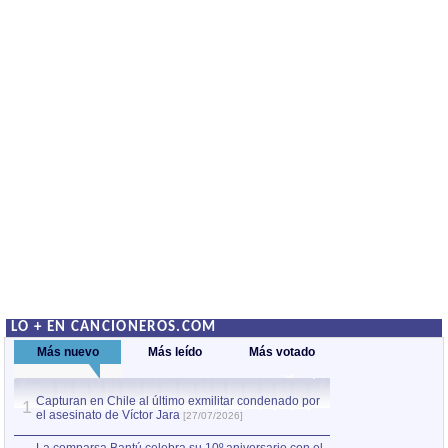
LO + EN CANCIONEROS.COM
Más nuevo
Más leído
Más votado
Capturan en Chile al último exmilitar condenado por
La comparsa Bantú
1
el asesinato de Víctor Jara
mayor desfile de
1
[27/07/2026]
hecho fuera de U
por Manel Gausachs