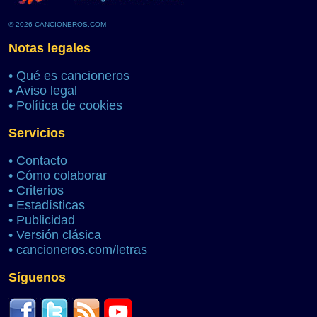
© 2026 CANCIONEROS.COM
Notas legales
•
Qué es cancioneros
•
Aviso legal
•
Política de cookies
Servicios
•
Contacto
•
Cómo colaborar
•
Criterios
•
Estadísticas
•
Publicidad
•
Versión clásica
•
cancioneros.com/letras
Síguenos