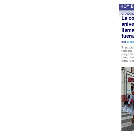
HOY 
CANDO
La co
anive
llam
fuer
por
Mane
El pasad
territori
Plegaman
uruguaya
género m