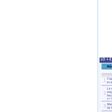
LO + 
Má
Cap
1
el 
La 
may
2
hec
por 
Mar
3
de 