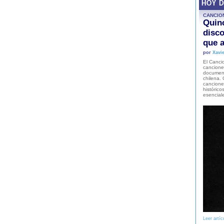
HOY 
CANCIO
Quinc
disco
que a
por
Xavie
El Cancio
cancione
document
chilena. 
canciones
histórico
esencial
Leer artíc