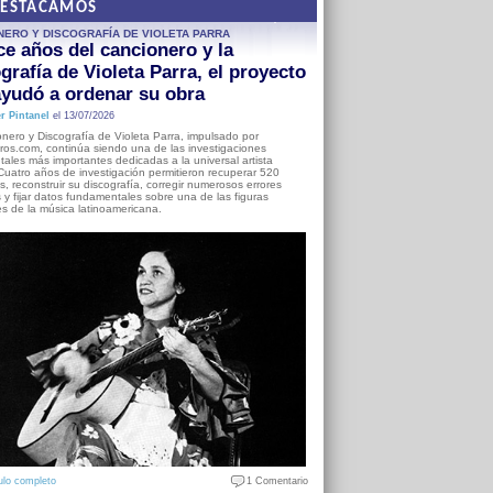
DESTACAMOS
NERO Y DISCOGRAFÍA DE VIOLETA PARRA
e años del cancionero y la
grafía de Violeta Parra, el proyecto
yudó a ordenar su obra
r Pintanel
el 13/07/2026
nero y Discografía de Violeta Parra, impulsado por
ros.com, continúa siendo una de las investigaciones
ales más importantes dedicadas a la universal artista
Cuatro años de investigación permitieron recuperar 520
, reconstruir su discografía, corregir numerosos errores
s y fijar datos fundamentales sobre una de las figuras
es de la música latinoamericana.
ulo completo
1 Comentario