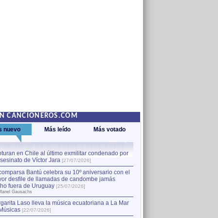
EN CANCIONEROS.COM
s nuevo
Más leído
Más votado
turan en Chile al último exmilitar condenado por
La comparsa Bantú celebra s
asesinato de Víctor Jara
mayor desfile de llamadas
1
[27/07/2026]
hecho fuera de Uruguay
[25
comparsa Bantú celebra su 10º aniversario con el
por Manel Gausachs
or desfile de llamadas de candombe jamás
Capturan en Chile al último
2
ho fuera de Uruguay
[25/07/2026]
el asesinato de Víctor Jara
[
Manel Gausachs
garita Laso lleva la música ecuatoriana a La Mar
Músicas
[22/07/2026]