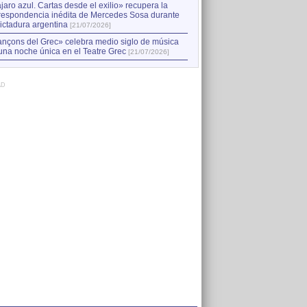
jaro azul. Cartas desde el exilio» recupera la
respondencia inédita de Mercedes Sosa durante
dictadura argentina
[21/07/2026]
nçons del Grec» celebra medio siglo de música
una noche única en el Teatre Grec
[21/07/2026]
AD