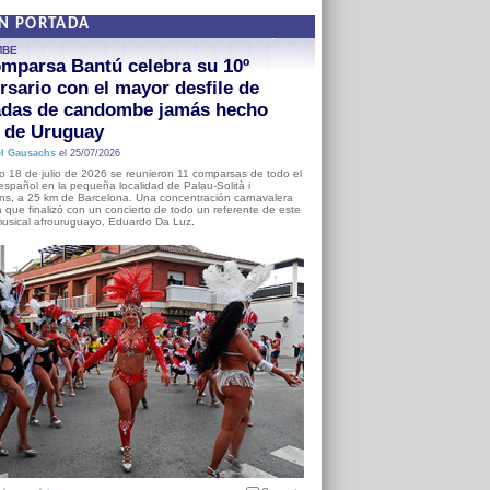
EN PORTADA
MBE
mparsa Bantú celebra su 10º
rsario con el mayor desfile de
adas de candombe jamás hecho
a de Uruguay
l Gausachs
el 25/07/2026
o 18 de julio de 2026 se reunieron 11 comparsas de todo el
o español en la pequeña localidad de Palau-Solità i
s, a 25 km de Barcelona. Una concentración carnavalera
 que finalizó con un concierto de todo un referente de este
usical afrouruguayo, Eduardo Da Luz.