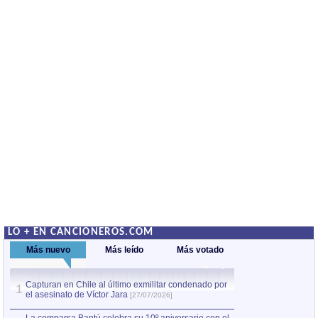
LO + EN CANCIONEROS.COM
Más nuevo
Más leído
Más votado
Capturan en Chile al último exmilitar condenado por
La comparsa Bantú
1
el asesinato de Víctor Jara
mayor desfile de
1
[27/07/2026]
hecho fuera de U
por Manel Gausachs