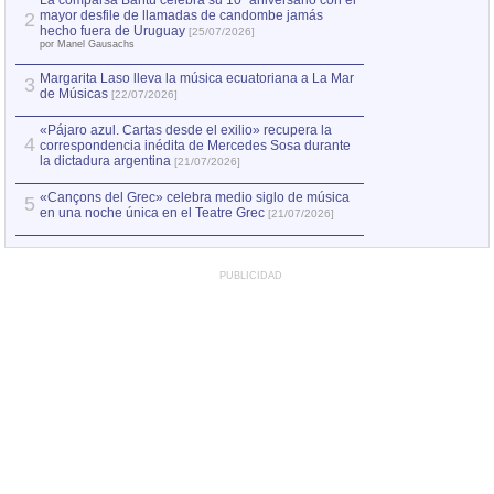
La comparsa Bantú celebra su 10º aniversario con el
mayor desfile de llamadas de candombe jamás
2
Capturan en Chile
2
hecho fuera de Uruguay
[25/07/2026]
el asesinato de Ví
por Manel Gausachs
Margarita Laso lleva la música ecuatoriana a La Mar
3
de Músicas
[22/07/2026]
«Pájaro azul. Cartas desde el exilio» recupera la
4
correspondencia inédita de Mercedes Sosa durante
la dictadura argentina
[21/07/2026]
«Cançons del Grec» celebra medio siglo de música
5
en una noche única en el Teatre Grec
[21/07/2026]
PUBLICIDAD