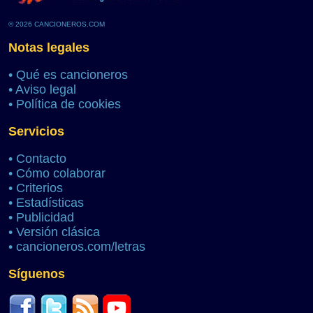
© 2026 CANCIONEROS.COM
Notas legales
•
Qué es cancioneros
•
Aviso legal
•
Política de cookies
Servicios
•
Contacto
•
Cómo colaborar
•
Criterios
•
Estadísticas
•
Publicidad
•
Versión clásica
•
cancioneros.com/letras
Síguenos