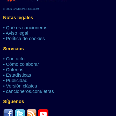
© 2026 CANCIONEROS.COM
Notas legales
•
Qué es cancioneros
•
Aviso legal
•
Política de cookies
Servicios
•
Contacto
•
Cómo colaborar
•
Criterios
•
Estadísticas
•
Publicidad
•
Versión clásica
•
cancioneros.com/letras
Síguenos