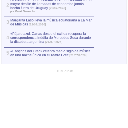
La comparsa Bantú celebra su 10º aniversario con el
mayor desfile de llamadas de candombe jamás
2
Capturan en Chile
2
hecho fuera de Uruguay
[25/07/2026]
el asesinato de Ví
por Manel Gausachs
Margarita Laso lleva la música ecuatoriana a La Mar
Margarita Laso ll
3
3
de Músicas
de Músicas
[22/07/2026]
[22/07
«Pájaro azul. Cartas desde el exilio» recupera la
4
correspondencia inédita de Mercedes Sosa durante
la dictadura argentina
[21/07/2026]
«Cançons del Grec» celebra medio siglo de música
5
en una noche única en el Teatre Grec
[21/07/2026]
PUBLICIDAD