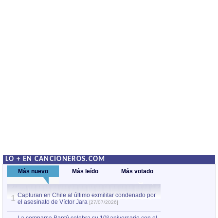
LO + EN CANCIONEROS.COM
Más nuevo
Más leído
Más votado
Capturan en Chile al último exmilitar condenado por
La comparsa Bantú
1
el asesinato de Víctor Jara
mayor desfile de
1
[27/07/2026]
hecho fuera de U
por Manel Gausachs