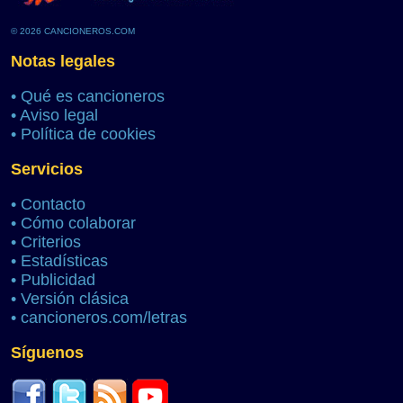
© 2026 CANCIONEROS.COM
Notas legales
•
Qué es cancioneros
•
Aviso legal
•
Política de cookies
Servicios
•
Contacto
•
Cómo colaborar
•
Criterios
•
Estadísticas
•
Publicidad
•
Versión clásica
•
cancioneros.com/letras
Síguenos