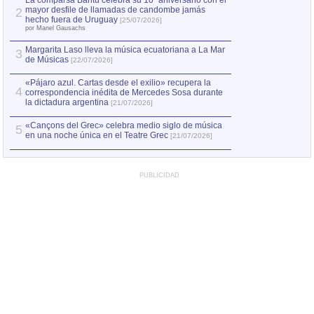
La comparsa Bantú celebra su 10º aniversario con el
mayor desfile de llamadas de candombe jamás
2
Capturan en Chile
2
hecho fuera de Uruguay
[25/07/2026]
el asesinato de Ví
por Manel Gausachs
Margarita Laso lleva la música ecuatoriana a La Mar
Margarita Laso ll
3
3
de Músicas
de Músicas
[22/07/2026]
[22/07
«Pájaro azul. Cartas desde el exilio» recupera la
4
correspondencia inédita de Mercedes Sosa durante
la dictadura argentina
[21/07/2026]
«Cançons del Grec» celebra medio siglo de música
5
en una noche única en el Teatre Grec
[21/07/2026]
PUBLICIDAD