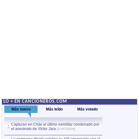
LO + EN CANCIONEROS.COM
Más nuevo
Más leído
Más votado
Capturan en Chile al último exmilitar condenado por
La comparsa Bantú
1
el asesinato de Víctor Jara
mayor desfile de
1
[27/07/2026]
hecho fuera de U
por Manel Gausachs